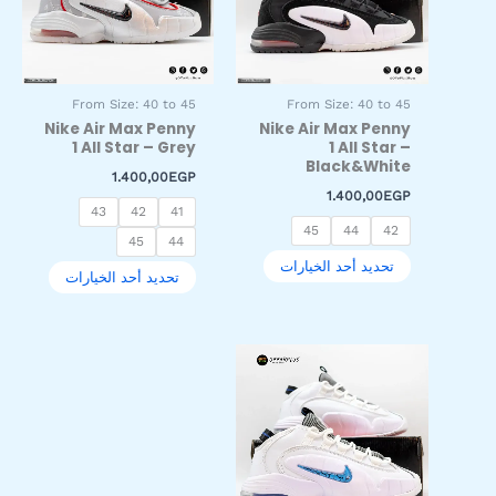
لهذا
لهذا
المنتج.
المنتج.
يمكن
يمكن
اختيار
اختيار
From Size: 40 to 45
From Size: 40 to 45
الخيارات
الخيارات
Nike Air Max Penny
Nike Air Max Penny
على
على
1 All Star – Grey
1 All Star –
صفحة
صفحة
Black&White
1.400,00
EGP
المنتج
المنتج
1.400,00
EGP
43
42
41
45
44
42
45
44
تحديد أحد الخيارات
تحديد أحد الخيارات
هناك
العديد
من
الأشكال
المختلفة
لهذا
المنتج.