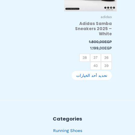
يمكن
اختيار
adidas
الخيارات
Adidas Samba
على
Sneakers 2025 –
صفحة
White
المنتج
1.800,00
EGP
1.199,00
EGP
38
37
36
40
39
تحديد أحد الخيارات
Categories
Running Shoes