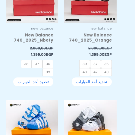
لهذا
لهذا
المنتج.
المنتج.
يمكن
يمكن
اختيار
اختيار
new balance
new balance
الخيارات
الخيارات
New Balance
New Balance
على
على
740_2025_Nbety
740_2025_Orange
صفحة
صفحة
2.000,00
EGP
2.000,00
EGP
المنتج
المنتج
1.399,00
EGP
1.399,00
EGP
38
37
36
39
37
36
39
43
42
40
تحديد أحد الخيارات
تحديد أحد الخيارات
السعر
السعر
السعر
السعر
هناك
هناك
الأصلي
الحالي
الأصلي
الحالي
العديد
العديد
هو:
هو:
هو:
هو:
من
من
1.199,00EGP.
2.000,00EGP.
1.199,00EGP.
2.000,00EGP.
الأشكال
الأشكال
المختلفة
المختلفة
لهذا
لهذا