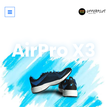
خطي
لى
لمحتوى
AirPro X3