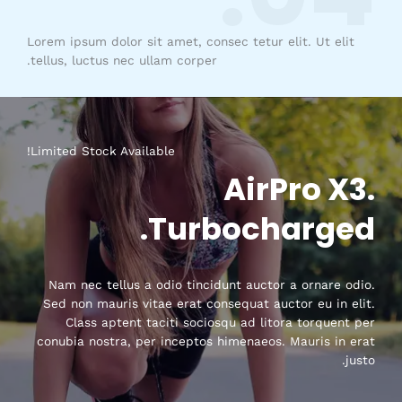
Lorem ipsum dolor sit amet, consec tetur elit. Ut elit
tellus, luctus nec ullam corper.
Limited Stock Available!
AirPro X3.
Turbocharged.
Nam nec tellus a odio tincidunt auctor a ornare odio.
Sed non mauris vitae erat consequat auctor eu in elit.
Class aptent taciti sociosqu ad litora torquent per
conubia nostra, per inceptos himenaeos. Mauris in erat
justo.