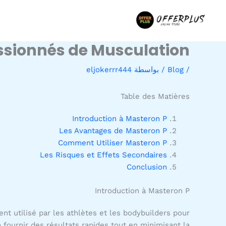
خطي
لى
لمحتوى
assionnés de Musculation
/
Blog
/ بواسطة
eljokerrr444
Table des Matières
Introduction à Masteron P
Les Avantages de Masteron P
Comment Utiliser Masteron P
Les Risques et Effets Secondaires
Conclusion
Introduction à Masteron P
t utilisé par les athlètes et les bodybuilders pour
 fournir des résultats rapides tout en minimisant la