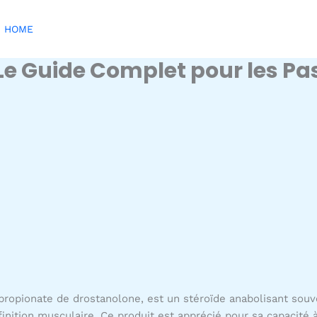
HOME
 Le Guide Complet pour les P
opionate de drostanolone, est un stéroïde anabolisant souven
nition musculaire. Ce produit est apprécié pour sa capacité à