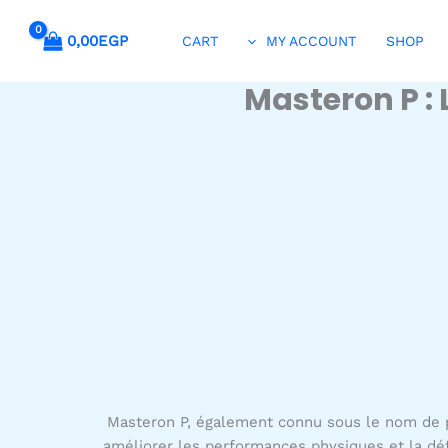
0,00
EGP
CART
MY ACCOUNT
SHOP
Masteron P :
Masteron P, également connu sous le nom de pr
améliorer les performances physiques et la défi