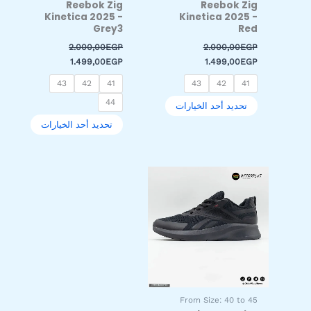
Reebok Zig
Reebok Zig
على
على
Kinetica 2025 -
Kinetica 2025 -
صفحة
صفحة
Grey3
Red
المنتج
المنتج
2.000,00
EGP
2.000,00
EGP
1.499,00
EGP
1.499,00
EGP
43
42
41
43
42
41
44
تحديد أحد الخيارات
تحديد أحد الخيارات
السعر
السعر
هناك
الأصلي
الحالي
العديد
هو:
هو:
من
999,00EGP.
1.399,00EGP.
الأشكال
المختلفة
لهذا
المنتج.
يمكن
اختيار
From Size: 40 to 45
الخيارات