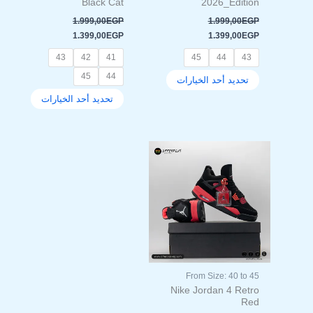
Black Cat
2026_Edition
صفحة
صفحة
1.999,00
EGP
1.999,00
EGP
المنتج
المنتج
1.399,00
EGP
1.399,00
EGP
43
42
41
45
44
43
45
44
تحديد أحد الخيارات
تحديد أحد الخيارات
السعر
السعر
هناك
الأصلي
الحالي
العديد
هو:
هو:
من
1.399,00EGP.
1.999,00EGP.
الأشكال
المختلفة
لهذا
المنتج.
يمكن
اختيار
From Size: 40 to 45
الخيارات
Nike Jordan 4 Retro
على
Red
صفحة