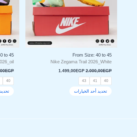
المنتج.
يمكن
اختيار
الخيارات
على
صفحة
المنتج
0 to 45
From Size: 40 to 45
026_oil
Nike Zegama Trail 2026_White
,00
EGP
1.499,00
EGP
2.000,00
EGP
40
43
41
40
تحديد أحد الخيارات
تحديد 