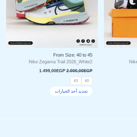
المنتج.
يمكن
اختيار
ات
الخيارات
على
صفحة
المنتج
From Size: 40 to 45
Nike Zegama Trail 2026_White2
Nik
1.499,00
EGP
2.000,00
EGP
43
40
تحديد أحد الخيارات