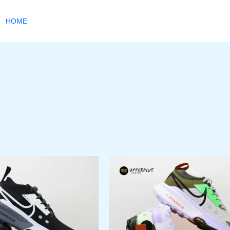
HOME
السعر
السعر
السعر
ا
هناك
هناك
الأصلي
الحالي
الأصلي
ا
العديد
العديد
هو:
هو:
هو:
ه
من
من
.
2.000,00EGP.
1.499,00EGP.
2.000,00EGP.
الأشكال
الأشكا
المختلفة
المختل
لهذا
لهذا