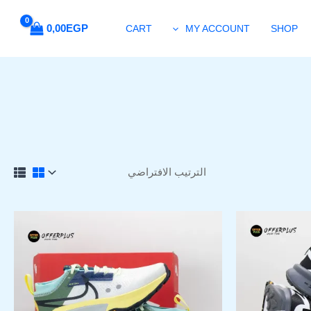
0,00
EGP
CART
MY ACCOUNT
SHOP
لسعر
السعر
السعر
هناك
لحالي
الأصلي
الحالي
العديد
و:
هو:
هو:
من
1.499,00EGP.
2.000,00EGP.
1.499,00EGP
ل
الأشكال
فة
المختلفة
لهذا