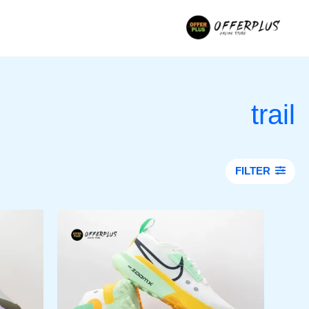
خطي
لى
لمحتوى
trail
FILTER
السعر
السعر
هناك
الأصلي
الحالي
العديد
هو:
هو:
من
1.499,00EGP.
2.000,00EGP.
الأشكال
المختلفة
لهذا