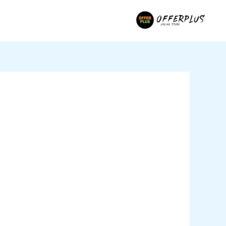
خطي
لى
لمحتوى