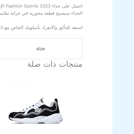
احصل
الحذاء سيصبح قطعة محورية في خزانة ملابس
استعد للتألق والانفراد بأسلوبك الخاص مع Fashion Sports 2023 الإماراتي. احصل عليه الآن وكون دائمًا على الموضة في عالم الرياضة والأناقة.
size
منتجات ذات صلة
السعر
السعر
هناك
الأصلي
الحالي
العديد
هو:
هو:
من
1.200,00EGP.
99,00EGP.
الأشكال
المختلفة
لهذا
المنتج.
يمكن