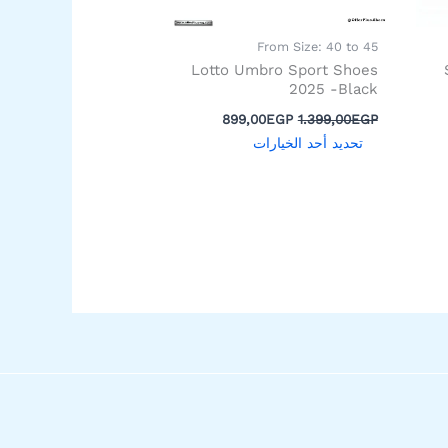
اختيار
ات
الخيارات
From Size: 40 to 45
على
Lotto Umbro Sport Shoes
صفحة
2025 -Black
المنتج
899,00
EGP
1.399,00
EGP
تحديد أحد الخيارات