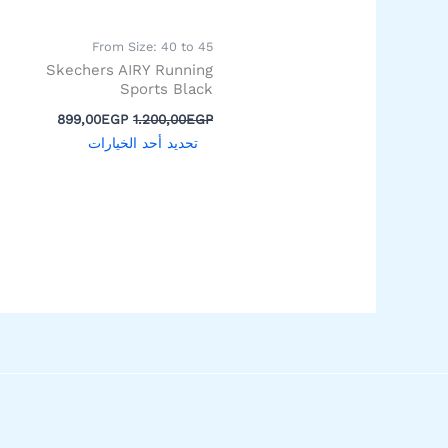
اختيار
الخيارات
From Size: 40 to 45
على
Skechers AIRY Running
صفحة
Sports Black
المنتج
899,00
EGP
1.200,00
EGP
تحديد أحد الخيارات