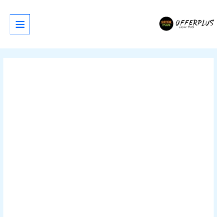
خطي
لى
لمحتوى