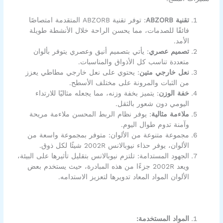
تقنية ABZORB
: توفر تقنية ABZORB المتقدمة امتصاصًا
فائقًا للصدمات، مما يحسن الراحة خلال الأنشطة طويلة
الأمد.
تصميم عصري
: يأتي بتصميم أنيق وعصري يتوفر بألوان
متعددة تناسب كل الأذواق والمناسبات.
نعل خارجي متين
: يحتوي على نعل خارجي مطاطي يعزز
من الثبات والمرونة على مختلف الأسطح.
خفة الوزن
: يتميز بخفة وزنه، مما يجعله مثاليًا للارتداء
اليومي دون شعور بالثقل.
ملاءمة مثالية
: يوفر نظام الربط المحسن ملاءمة مريحة
وآمنة تدوم طوال اليوم.
مجموعة متنوعة من الألوان: متوفر بمجموعة واسعة من
الألوان، يوفر حذاء نيوبالانس 2002R شيئًا لكل ذوق.
الجهود المستدامة: تلتزم نيوبالانس بتقليل تأثيرها على البيئة،
ويعد 2002R جزءًا من هذه المبادرة، حيث يستخدم بعض
الألوان المواد المعاد تدويرها لتعزيز الاستدامه.
المواد المستخدمة: