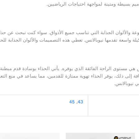
ميم بسيطة ومتينة لمواجهة احتياجات الرياضيين.
وعة والألوان الجذابة التي تناسب جميع الأذواق. سواء كنت تبحث عن حذاء
ة واسعة تقدمها نيوبالانس. تعطي هذه التصميمات والألوان الجذابة للحذاء 
نس هي مستوى الراحة الفائقة الذي يوفره. يأتي الحذاء بوسادة قدم مبطن
فة إلى ذلك، يوفر الحذاء تهوية ممتازة للقدمين، مما يساعد في منع التع
 نيوبالانس.
45
,
43
السعر
السعر
السعر
الس
هناك
هناك