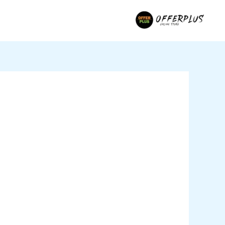
خطي
لى
لمحتوى