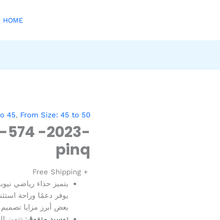
HOME
to 45
,
From Size: 45 to 50
-574 -2023-
pinq
+ Free Shipping
يتميز حذاء رياضي نيوب
يوفر دعمًا وراحة استثن
بعض أبرز مزايا تصميم 
توسيد متفوق
: تتميز ا