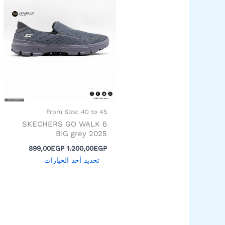
الأصلي
الحالي
العديد
هو:
هو:
من
1.200,00EGP.
99,00EGP.
الأشكال
المختلفة
لهذا
المنتج.
يمكن
اختيار
الخيارات
From Size: 40 to 45
على
SKECHERS GO WALK 6
صفحة
BIG grey 2025
المنتج
899,00
EGP
1.200,00
EGP
تحديد أحد الخيارات