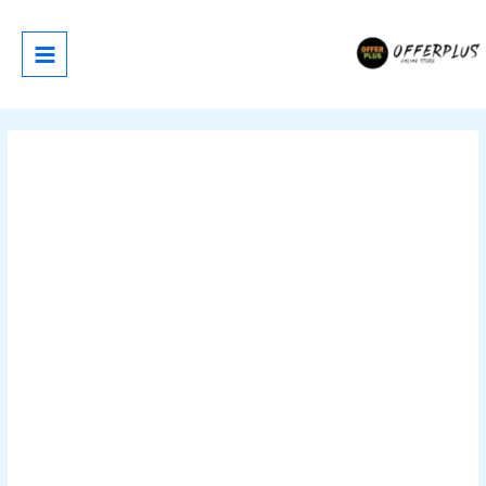
خطي
لى
لمحتوى