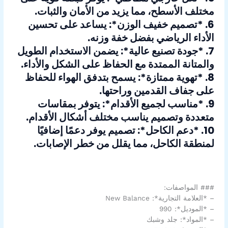
مختلف الأسطح، مما يزيد من الأمان والثبات.
6. *تصميم خفيف الوزن*: يساعد على تحسين
الأداء الرياضي بفضل خفة وزنه.
7. *جودة تصنيع عالية*: يضمن الاستخدام الطويل
والمتانة الممتدة مع الحفاظ على الشكل والأداء.
8. *تهوية ممتازة*: يسمح بتدفق الهواء للحفاظ
على جفاف القدمين وراحتها.
9. *مناسب لجميع الأقدام*: يتوفر بمقاسات
متعددة وتصميم يناسب مختلف أشكال الأقدام.
10. *دعم الكاحل*: تصميم يوفر دعمًا إضافيًا
لمنطقة الكاحل، مما يقلل من خطر الإصابات.
### المواصفات:
– *العلامة التجارية*: New Balance
– *الموديل*: 990
– *المواد*: جلد وشبك