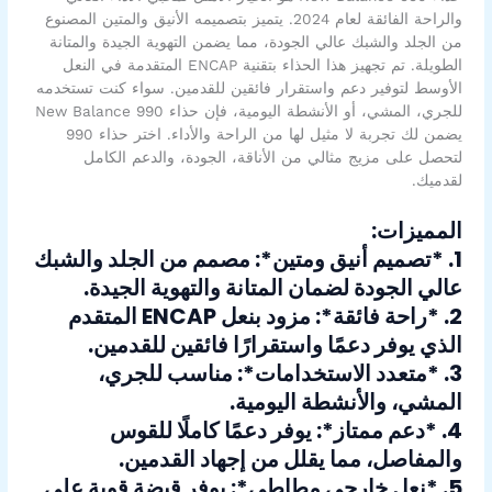
والراحة الفائقة لعام 2024. يتميز بتصميمه الأنيق والمتين المصنوع
من الجلد والشبك عالي الجودة، مما يضمن التهوية الجيدة والمتانة
الطويلة. تم تجهيز هذا الحذاء بتقنية ENCAP المتقدمة في النعل
الأوسط لتوفير دعم واستقرار فائقين للقدمين. سواء كنت تستخدمه
للجري، المشي، أو الأنشطة اليومية، فإن حذاء New Balance 990
يضمن لك تجربة لا مثيل لها من الراحة والأداء. اختر حذاء 990
لتحصل على مزيج مثالي من الأناقة، الجودة، والدعم الكامل
لقدميك.
المميزات:
1. *تصميم أنيق ومتين*: مصمم من الجلد والشبك
عالي الجودة لضمان المتانة والتهوية الجيدة.
2. *راحة فائقة*: مزود بنعل ENCAP المتقدم
الذي يوفر دعمًا واستقرارًا فائقين للقدمين.
3. *متعدد الاستخدامات*: مناسب للجري،
المشي، والأنشطة اليومية.
4. *دعم ممتاز*: يوفر دعمًا كاملًا للقوس
والمفاصل، مما يقلل من إجهاد القدمين.
5. *نعل خارجي مطاطي*: يوفر قبضة قوية على