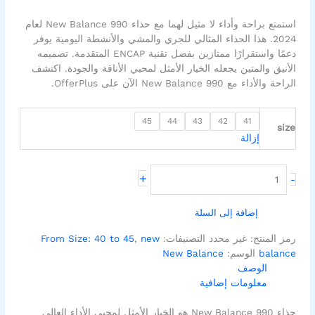
استمتع براحة وأداء لا مثيل لهما مع حذاء New Balance 990 لعام
2024. هذا الحذاء المثالي للجري والمشي والأنشطة اليومية يوفر
دعمًا واستقرارًا ممتازين بفضل تقنية ENCAP المتقدمة. تصميمه
الأنيق والمتين يجعله الخيار الأمثل لمحبي الأناقة والجودة. اكتشف
الراحة والأداء مع New Balance 990 الآن على OfferPlus.
45
44
43
42
41
size
إزالة
+
-
إضافة إلى السلة
رمز المنتج:
غير محدد
التصنيفات:
new
,
From Size: 40 to 45
balance
الوسم:
New Balance
الوصف
معلومات إضافية
حذاء New Balance 990 هو الخيار الأمثل لمحبي الأداء العالي