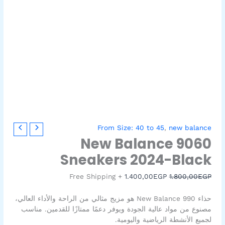
كمية
السعر
السعر
From Size: 40 to 45
,
new balance
New
الأصلي
الحالي
New Balance 9060
Balance
هو:
هو:
Sneakers 2024-Black
1.400,00EGP.
1.800,00EGP.
9060
Sneakers
+ Free Shipping
1.400,00
EGP
1.800,00
EGP
2024-
Black
حذاء New Balance 990 هو مزيج مثالي من الراحة والأداء العالي،
مصنوع من مواد عالية الجودة ويوفر دعمًا ممتازًا للقدمين. مناسب
لجميع الأنشطة الرياضية واليومية.