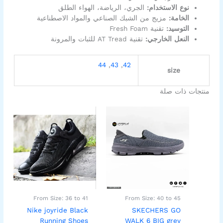
نوع الاستخدام:
الجري، الرياضة، الهواء الطلق
الخامة:
مزيج من الشبك الصناعي والمواد الاصطناعية
التوسيد:
تقنية Fresh Foam
النعل الخارجي:
تقنية AT Tread للثبات والمرونة
44
,
43
,
42
size
منتجات ذات صلة
السعر
السعر
السعر
السعر
هناك
هناك
الأصلي
الحالي
الأصلي
الحالي
العديد
العديد
هو:
هو:
هو:
هو:
من
من
899,00EGP.
1.200,00EGP.
899,00EGP.
1.200,00EGP.
الأشكال
الأشكال
المختلفة
المختلفة
لهذا
لهذا
المنتج.
المنتج.
يمكن
يمكن
اختيار
اختيار
From Size: 36 to 41
From Size: 40 to 45
الخيارات
الخيارات
Nike joyride Black
SKECHERS GO
على
على
Running Shoes
WALK 6 BIG grey