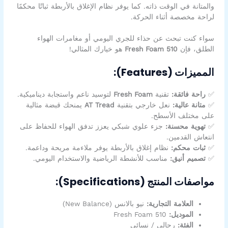
والمتانة في الوقت ذاته. كما يوفر نظام الإغلاق بالأربطة ثباتًا محكمًا
لراحة مخصصة أثناء الحركة.
سواء كنت تبحث عن حذاء للجري اليومي أو مغامرات الهواء
الطلق، فإن
Fresh Foam 510
هو خيارك المثالي!
المميزات (Features):
✅
راحة فائقة:
تقنية
Fresh Foam
لتوسيد ناعم واستجابة ديناميكية.
✅
متانة عالية:
نعل خارجي بتقنية
AT Tread
يمنحك قبضة مثالية
على مختلف الأسطح.
✅
تهوية محسنة:
جزء علوي شبكي يعزز تدفق الهواء للحفاظ على
انتعاش القدمين.
✅
ثبات محكم:
نظام إغلاق بالأربطة يوفر ملاءمة مريحة وداعمة.
✅
تصميم أنيق:
مناسب للأنشطة الرياضية والاستخدام اليومي.
مواصفات المنتج (Specifications):
العلامة التجارية:
نيو بالانس (New Balance)
الموديل:
Fresh Foam 510
الفئة:
رجالي / نسائي