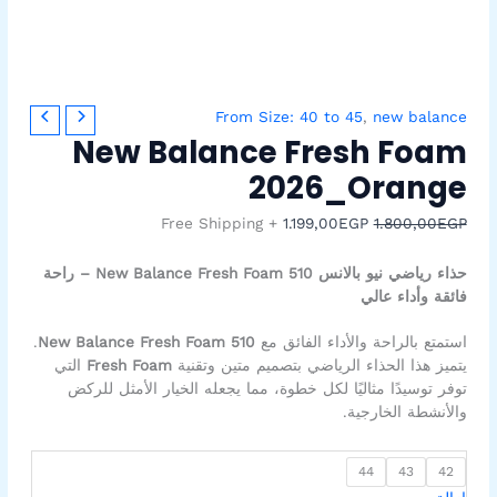
كمية
السعر
السعر
From Size: 40 to 45
,
new balance
New
الأصلي
الحالي
New Balance Fresh Foam
Balance
هو:
هو:
2026_Orange
1.199,00EGP.
1.800,00EGP.
Fresh
Foam
+ Free Shipping
1.199,00
EGP
1.800,00
EGP
2026_Orange
حذاء رياضي نيو بالانس New Balance Fresh Foam 510 – راحة
فائقة وأداء عالي
استمتع بالراحة والأداء الفائق مع
New Balance Fresh Foam 510
.
يتميز هذا الحذاء الرياضي بتصميم متين وتقنية
Fresh Foam
التي
توفر توسيدًا مثاليًا لكل خطوة، مما يجعله الخيار الأمثل للركض
والأنشطة الخارجية.
44
43
42