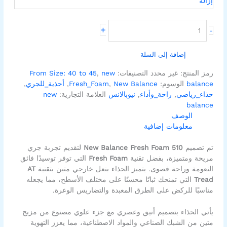
إزالة
+
-
إضافة إلى السلة
رمز المنتج:
غير محدد
التصنيفات:
new
,
From Size: 40 to 45
balance
الوسوم:
New Balance
,
Fresh_Foam
,
أحذية_للجري
,
حذاء_رياضي
,
راحة_وأداء
,
نيوبالانس
العلامة التجارية:
new
balance
الوصف
معلومات إضافية
تم تصميم
New Balance Fresh Foam 510
لتقديم تجربة جري
مريحة ومتميزة، بفضل تقنية
Fresh Foam
التي توفر توسيدًا فائق
النعومة وراحة قصوى. يتميز الحذاء بنعل خارجي متين بتقنية
AT
Tread
التي تمنحك ثباتًا محسنًا على مختلف الأسطح، مما يجعله
مناسبًا للركض على الطرق المعبدة والتضاريس الوعرة.
يأتي الحذاء بتصميم أنيق وعصري مع جزء علوي مصنوع من مزيج
متين من الشبك الصناعي والمواد الاصطناعية، مما يعزز التهوية