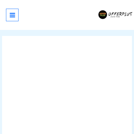
خطي
لى
لمحتوى