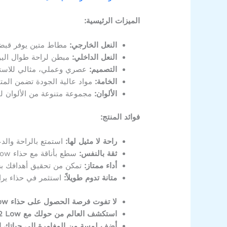
الميزات الرئيسية:
النعل الخارجي:
مطاط متين يوفر قبضة
النعل الداخلي:
مبطن لراحة طوال اليو
التصميم:
عصري وعملي، مثالي للاستخد
الخامة:
مواد عالية الجودة تضمن المتان
الألوان:
مجموعة متنوعة من الألوان لت
فوائد المنتج:
راحة لا مثيل لها:
استمتع بالراحة وال
ثقة بالنفس:
سطع بأناقة مع حذاء Nike ACG Mountain Fly 2 Low.
أداء ممتاز:
تمكن من تحقيق أهدافك بس
متانة تدوم طويلاً:
استثمر في حذاء يرا
لا تفوت فرصة الحصول على حذاء Nike ACG Mountain Fly 2 Low. اطلبه الآن!
استكشف العالم من حولك مع Nike ACG Mountain Fly 2 Low.
أضف لمسة من المغامرة إلى حياتك ال