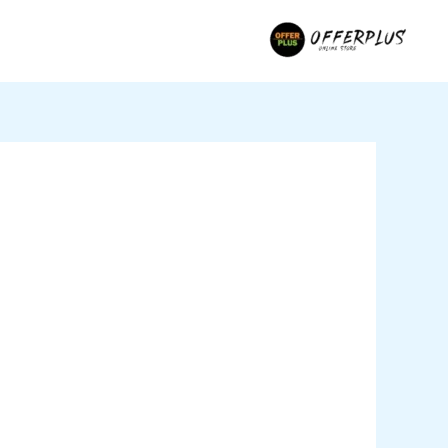
خطي
لى
لمحتوى