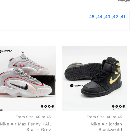
45
,
44
,
43
,
42
,
41
هناك
هناك
العديد
العديد
1.29
من
من
الأشكال
الأشكال
المختلفة
المختلفة
لهذا
لهذا
المنتج.
المنتج.
يمكن
يمكن
اختيار
اختيار
الخيارات
الخيارات
From Size: 40 to 45
From Size: 40 to 45
على
على
Nike Air Max Penny 1 All
Nike Air jordan
صفحة
صفحة
Star – Grey
Black&gold