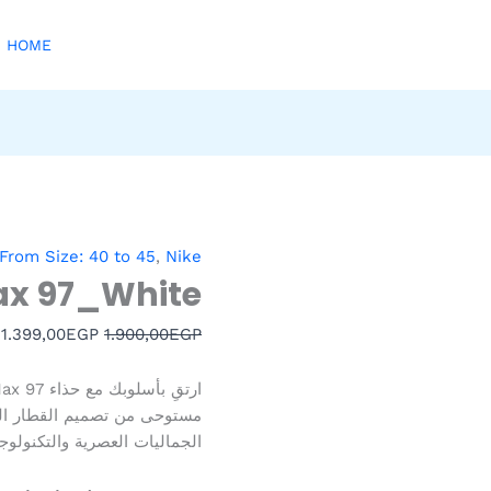
HOME
كمية
السعر
ا
From Size: 40 to 45
,
Nike
Nike
الأصلي
ا
Max 97_White
Air
هو:
ه
.
1.399,00
1.900,00EGP.
EGP
1.900,00
Max
EGP
97_White
مستوحى من تصميم القطار السر
الجماليات العصرية والتكنولوجي