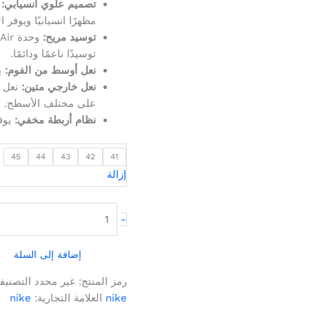
تصميم علوي انسيابي:
ي
مظهرًا انسيابيًا ويوفر ا
توسيد مريح:
توسيدًا ناعمًا ودائمًا.
نعل أوسط من الفوم:
يو
نعل خارجي متين:
نعل س
على مختلف الأسطح.
نظام أربطة مخفي:
يوفر
45
44
43
42
41
إزالة
-
إضافة إلى السلة
رمز المنتج:
غير محدد
التصنيف
nike
العلامة التجارية:
nike