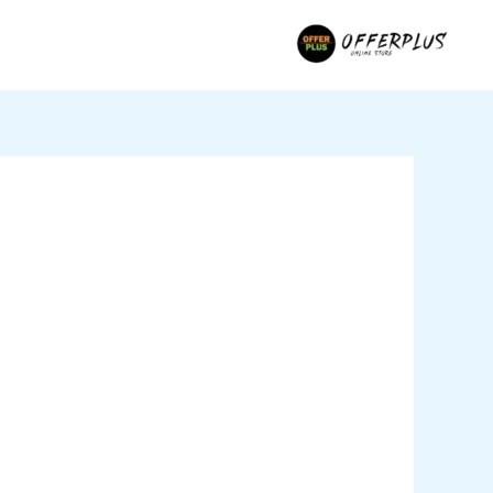
خطي
لى
لمحتوى