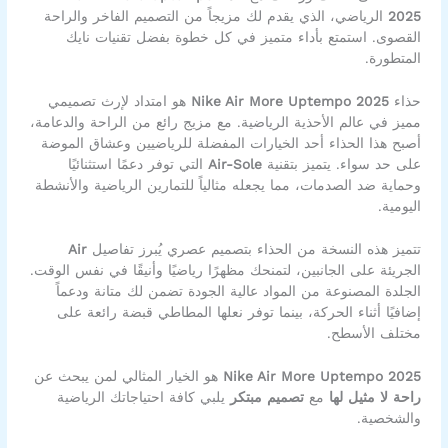
2025
الرياضي، الذي يقدم لك مزيجاً من التصميم الفاخر والراحة
القصوى. استمتع بأداء متميز في كل خطوة بفضل تقنيات نايك
المتطورة.
حذاء
Nike Air More Uptempo 2025
هو امتداد لإرث تصميمي
مميز في عالم الأحذية الرياضية. مع مزيج رائع من الراحة والدعامة،
أصبح هذا الحذاء أحد الخيارات المفضلة للرياضيين وعشاق الموضة
على حد سواء. يتميز بتقنية
Air-Sole
التي توفر دعمًا استثنائيًا
وحماية ضد الصدمات، مما يجعله مثالياً للتمارين الرياضية والأنشطة
اليومية.
تتميز هذه النسخة من الحذاء بتصميم عصري يُبرز تفاصيل
Air
الجريئة على الجانبين، لتمنحك مظهرًا رياضيًا وأنيقًا في نفس الوقت.
الجلدة المصنوعة من المواد عالية الجودة تضمن لك متانة ودعماً
إضافيًا أثناء الحركة، بينما توفر نعلها المطاطي قبضة رائعة على
مختلف الأسطح.
Nike Air More Uptempo 2025
هو الخيار المثالي لمن يبحث عن
راحة لا مثيل لها
مع
تصميم مبتكر
يلبي كافة احتياجاتك الرياضية
والشخصية.