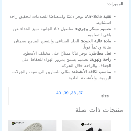
المميزات:
تقنية Air-Sole:
توفر دعمًا وامتصاصًا للصدمات لتحقيق راحة
استثنائية.
تصميم مبتكر وجريء:
تفاصيل
Air
الجانبية تميز الحذاء عن
باقي التصاميم.
مادة عالية الجودة:
الجلد الصناعي والنسيج المدمج يضمنان
متانة ودعماً قوياً.
نعل مطاطي:
يوفر ثباتًا ممتازًا على مختلف الأسطح.
راحة وتهوية:
تصميم يسمح بمرور الهواء للحفاظ على
الجفاف والراحة خلال الحركة.
مناسب لكافة الأنشطة:
مثالي للتمارين الرياضية، والجولات
اليومية، والأنشطة العادية.
40
,
39
,
38
,
37
size
منتجات ذات صلة
السعر
السعر
السعر
السعر
هناك
هناك
الأصلي
الحالي
الأصلي
الحالي
العديد
العديد