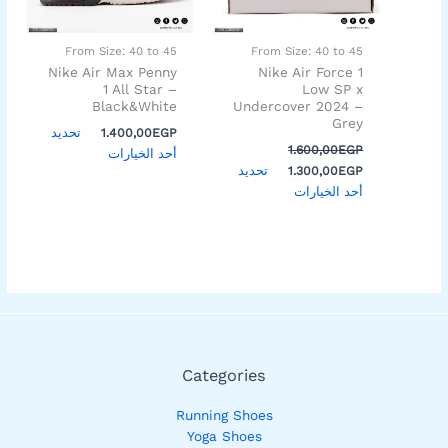
المنتج.
المنتج.
يمكن
يمكن
اختيار
اختيار
From Size: 40 to 45
From Size: 40 to 45
الخيارات
الخيارات
Nike Air Max Penny
Nike Air Force 1
على
على
1 All Star –
Low SP x
Black&White
Undercover 2024 –
صفحة
صفحة
Grey
المنتج
المنتج
تحديد
1.400,00
EGP
1.600,00
EGP
أحد الخيارات
تحديد
1.300,00
EGP
أحد الخيارات
Categories
Running Shoes
Yoga Shoes