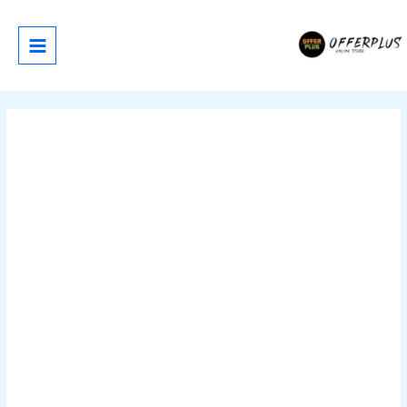
خطي
لى
لمحتوى