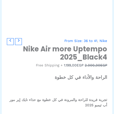
كمية
السعر
السعر
From Size: 36 to 41
,
Nike
Nike
الأصلي
الحالي
Nike Air more Uptempo
Air
هو:
هو:
2025_Black4
1.199,00EGP.
2.000,00EGP.
more
Uptempo
+ Free Shipping
1.199,00
EGP
2.000,00
EGP
2025_Black4
الراحة والأداء في كل خطوة
تجربة فريدة للراحة والمرونة في كل خطوة مع حذاء نايك إير مور
أب تيمبو 2025