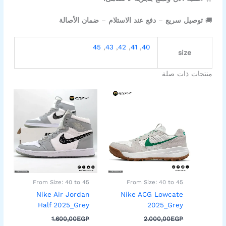
🚚
توصيل سريع
–
دفع عند الاستلام
–
ضمان الأصالة
45
,
43
,
42
,
41
,
40
size
منتجات ذات صلة
السعر
السعر
السعر
السعر
هناك
هناك
الأصلي
الحالي
الأصلي
الحالي
العديد
العديد
هو:
هو:
هو:
هو:
من
من
1.399,00EGP.
1.600,00EGP.
1.399,00EGP.
2.000,00EGP.
الأشكال
الأشكال
المختلفة
المختلفة
لهذا
لهذا
المنتج.
المنتج.
يمكن
يمكن
اختيار
اختيار
From Size: 40 to 45
From Size: 40 to 45
الخيارات
الخيارات
Nike Air Jordan
Nike ACG Lowcate
على
على
Half 2025_Grey
2025_Grey
صفحة
صفحة
1.600,00
EGP
2.000,00
EGP
المنتج
المنتج