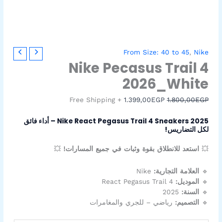
كمية
السعر
السعر
From Size: 40 to 45
,
Nike
Nike
الأصلي
الحالي
Nike Pecasus Trail 4
Pecasus
هو:
هو:
2026_White
1.399,00EGP.
1.800,00EGP.
Trail
4
+ Free Shipping
1.399,00
EGP
1.800,00
EGP
2026_White
Nike React Pegasus Trail 4 Sneakers 2025 – أداء فائق
لكل التضاريس!
💥
استعد للانطلاق بقوة وثبات في جميع المسارات!
💥
🔹
العلامة التجارية:
Nike
🔹
الموديل:
React Pegasus Trail 4
🔹
السنة:
2025
🔹
التصميم:
رياضي – للجري والمغامرات