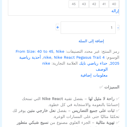
45
43
42
41
40
إزالة
+
-
إضافة إلى السلة
رمز المنتج:
غير محدد
التصنيفات:
Nike
,
From Size: 40 to 45
الوسوم:
Nike React Pegasus Trail 4
,
nike
,
أحذية رياضية
2025
,
حذاء رياضي نايك
العلامة التجارية:
nike
الوصف
معلومات إضافية
المميزات
✅
✅
راحة لا مثيل لها
– بفضل تقنية
Nike React
التي تمنحك
إحساسًا بالنعومة والاستجابة في كل خطوة.
✅
ثبات على جميع التضاريس
– بفضل
نعل خارجي متين
يوفر لك
تحكمًا مثاليًا حتى على المسارات الوعرة.
✅
تهوية مثالية
– الجزء العلوي مصنوع من
نسيج شبكي متطور