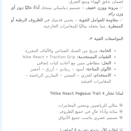
لضمان تدفق الهواء ومنع التعرق.
✅
مرونة ووزن خفيف
– تصميم ديناميكي يمنحك
أداءً عاليًا دون أي
وزن زائد
.
✅
مقاومة للعوامل الجوية
– يحمي قدميك في
الظروف الرطبة أو
الممطرة
، مما يجعله مثاليًا للمغامرات الخارجية.
المواصفات الفنية 📌
الخامة:
مزيج من الشبك الصناعي والألياف المعززة
التقنيات المستخدمة:
Nike React + Traction Grip
النعل:
مطاطي متين مع أخاديد لثبات إضافي
الألوان المتاحة:
أسود – رمادي – أزرق – أخضر
الاستخدام:
للجري – المشي – التمارين الرياضية –
المغامرات الجبلية
لماذا تختار Nike React Pegasus Trail 4؟
🎯 مثالي للرياضيين ومحبي المغامرات
🎯 متانة وأداء عالٍ في جميع الظروف
🎯 تصميم عصري يناسب جميع الأذواق
🛒
اطلبه الآن وتمتع بتجربة لا تُضاهى!