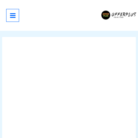
خطي
لى
لمحتوى