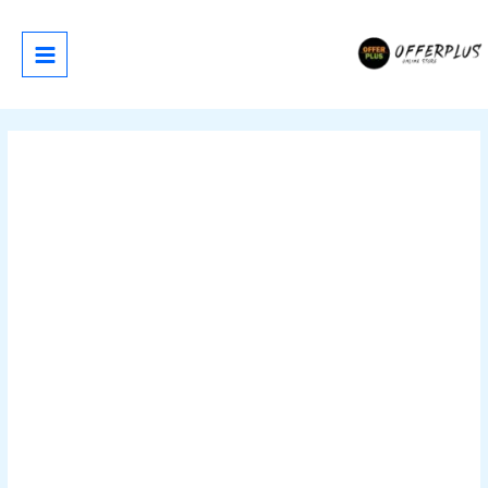
خطي
لى
لمحتوى