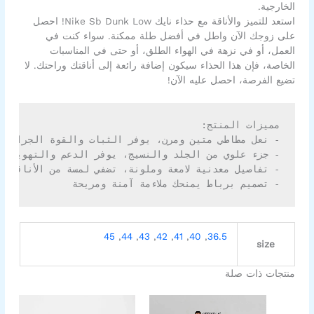
الخارجية.
استعد للتميز والأناقة مع حذاء نايك Nike Sb Dunk Low! احصل
على زوجك الآن واطل في أفضل طلة ممكنة. سواء كنت في
العمل، أو في نزهة في الهواء الطلق، أو حتى في المناسبات
الخاصة، فإن هذا الحذاء سيكون إضافة رائعة إلى أناقتك وراحتك. لا
تضيع الفرصة، احصل عليه الآن!
- تصميم برباط يمنحك ملاءمة آمنة ومريحة

45
,
44
,
43
,
42
,
41
,
40
,
36.5
size
منتجات ذات صلة
السعر
السعر
السعر
السعر
هناك
هناك
الأصلي
الحالي
الأصلي
الحالي