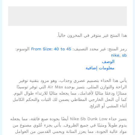
هذا المنتج غير متوفر في المخزون حالياً.
رمز المنتج:
غير محدد
التصنيف:
From Size: 40 to 45
الوسوم:
nike
,
sb
الوصف
معلومات إضافية
يأتي هذا الحذاء بتصميم عصري وجذاب، وهو مزود بتقنية توفير
الراحة والتوازن المثلى. يتميز بوحدة Air Max التي توفر توسيدًا
ممتازًا ودعمًا مثاليًا لأقدامك، مما يجعله مثاليًا للارتداء طوال اليوم.
كما أن النعل الخارجي المطاطي يضمن لك الثبات والتحكم الكامل
أثناء المشي أو التزلج.
يتميز حذاء Nike Sb Dunk Low أيضًا بجودة صنع فائقة، مما يجعله
يدوم طويلاً ومتينًا في جميع الظروف. يأتي بجزء عُلوي مصنوع من
مواد عالية الجودة، مما يعزز المتانة ويحمي القدمين من العوامل