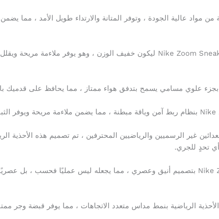
ة من مواد عالية الجودة ، وتوفر المتانة والارتداء طويل الأمد ، مما يضم
3. تصميم خفيف الوزن: تم تصميم حذاء Nike Zoom Sneakers ليكون خفيف الوزن ، وهو 
العدائين غير الرسميين والرياضيين المحترفين ، تم تصميم هذه الأحذية ا
ي تحدٍ للجري.
7. تصميم أنيق: يتميز حذاء Nike Zoom Sneakers بتصميم أنيق وعصري ، مما يجعله ليس عمليًا فح
ذه الأحذية الرياضية بنمط مداس متعدد الاتجاهات ، مما يوفر قبضة وجر م