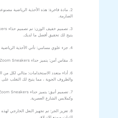
2. مادة فاخرة: هذه الأحذية الرياضية مصنوع
الصارمة.
يتيح لك تحقيق أفضل ما لديك.
4. جزء علوي مسامي: تأتي الأحذية الرياضية بجزء علوي مسامي يسمح بتدفق هواء ممتاز ، مما يحافظ على قدميك باردة وجافة حتى أثناء التدريبات المكثفة.
5. مقاس آمن: يتميز حذاء Nike Zoom Sneakers بنظام ربط آمن وياقة مبطنة ، مما يضمن ملاءمة مريحة ويوفر الثبات والدعم لقدميك.
6. أداء متعدد الاستخدامات: مثالي لكل من 
والظروف الجوية ، مما يتيح لك التغلب على أ
وكملابس الشارع العصرية.
8. تعزيز الجر: تم تجهيز النعل الخارجي له
الثبات ويمنع الانزلاق.