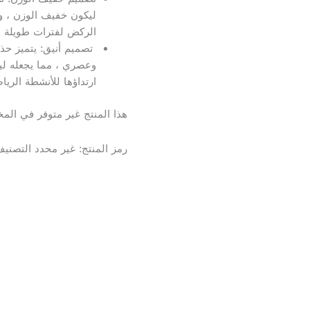
ليكون خفيف الوزن ، وه
الركض لفترات طويلة ،
وعصري ، مما يجعله ليس
ارتداؤها للأنشطة الري
هذا المنتج غير متوفر في المخز
رمز المنتج:
غير محدد
التصني