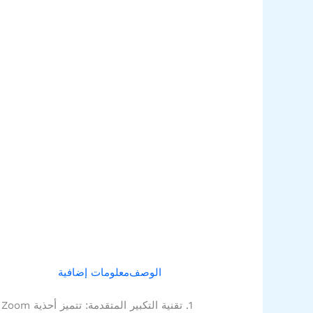
الوصف
معلومات إضافية
1. تقنية التكبير المتقدمة: تتميز أحذية Nike Zoom بأحدث تقنيات Zoom ، مما يوفر توسيدًا واستجابة فائقة لتحسين أداء الجري.