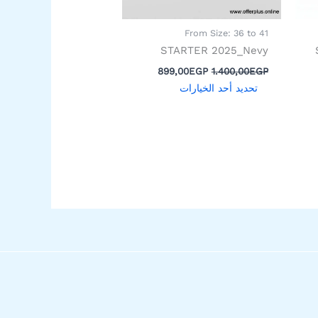
اختيار
ات
الخيارات
From Size: 36 to 41
على
STARTER 2025_Nevy
صفحة
899,00
EGP
1.400,00
EGP
المنتج
تحديد أحد الخيارات