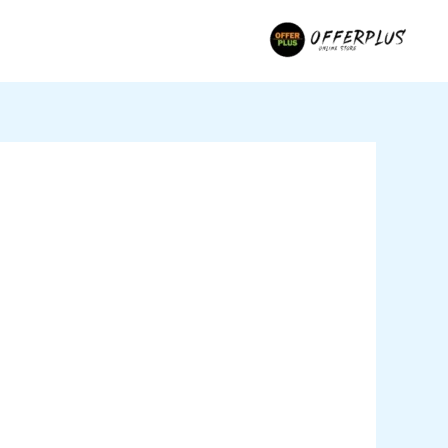
خطي
لى
لمحتوى