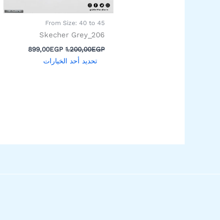
اختيار
الخيارات
From Size: 40 to 45
على
Skecher Grey_206
صفحة
899,00
EGP
1.200,00
EGP
المنتج
تحديد أحد الخيارات