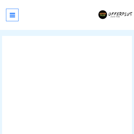
خطي
لى
لمحتوى