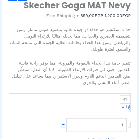
Skecher
الأصلي
الحالي
Skecher Goga MAT Nevy
Goga
هو:
هو:
899,00EGP.
1.200,00EGP.
MAT
+ Free Shipping
899,00
EGP
1.200,00
EGP
Nevy
حذاء اسكتشر هو حذاء ذو جودة عالية وتصنيع صيني ممتاز. يتميز
بتصميمه العصري والجذاب، مما يجعله مثاليًا للارتداء اليومي
والرياضي. يتميز هذا الحذاء بخاماته العالية الجودة التي تمنحه المتانة
والصمود لفترة طويلة.
تتميز خامة هذا الحذاء بالنعومة والمرونة، مما يوفر راحة فائقة
للقدمين حتى في فترات الارتداء الطويلة. كما أن النعل المبطّن
يمنح القدمين الدعم اللازم ويعزز الاستقرار، مما يساعد على تقليل
التعب أثناء المشي والجري.
41
إزالة
+
-