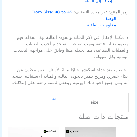
إضافة إلى السلة
رمز المنتج:
غير محدد
التصنيف:
From Size: 40 to 45
الوصف
معلومات إضافية
لا يمكننا الإغفال عن ذكر المتانة والجودة العالية لهذا الحذاء. فهو
مصمم بعناية فائقة وتمت صناعته باستخدام أحدث التقنيات
والعمليات الصناعية، مما يجعله متينًا وقادرًا على مواجهة التحديات
اليومية بكل سهولة.
باختصار، يعد حذاء اسكتشر خيارًا مثاليًا لأولئك الذين يبحثون عن
حذاء عصري ومريح يتميز بالجودة العالية والمتانة الاستثنائية. ستجد
أنه يلبي جميع احتياجاتك اليومية ويضفي لمسة رائعة على إطلالتك.
41
size
منتجات ذات صلة
السعر
السعر
هناك
الأصلي
الحالي
العديد