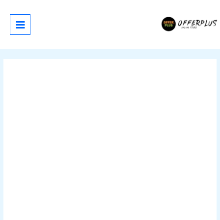
خطي
لى
لمحتوى