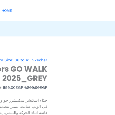
HOME
كمية
السعر
ال
m Size: 36 to 41
,
Skecher
Skechers
الأصلي
ال
ers GO WALK
GO
هو:
هو
2025_GREY
P.
1.200,00EGP.
WALK
2025_GREY
hipping
899,00
EGP
1.200,00
EGP
حذاء اسكتشر سكيتشرز جو وو
في الويب سايت. يتميز بتصميم
فائقة أثناء الحركة والمشي. يت