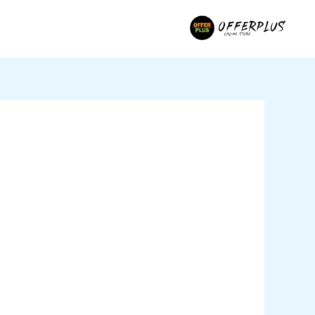
خطي
لى
لمحتوى