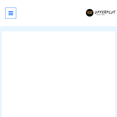
خطي
لى
لمحتوى