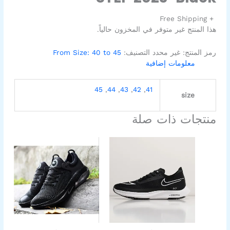
+ Free Shipping
هذا المنتج غير متوفر في المخزون حالياً.
رمز المنتج:
غير محدد
التصنيف:
From Size: 40 to 45
معلومات إضافية
45
,
44
,
43
,
42
,
41
size
منتجات ذات صلة
السعر
السعر
السعر
السعر
هناك
هناك
الأصلي
الحالي
الأصلي
الحالي
العديد
العديد
هو:
هو:
هو:
هو:
من
من
899,00EGP.
1.200,00EGP.
899,00EGP.
1.200,00EGP.
الأشكال
الأشكال
المختلفة
المختلفة
لهذا
لهذا
المنتج.
المنتج.
يمكن
يمكن
اختيار
اختيار