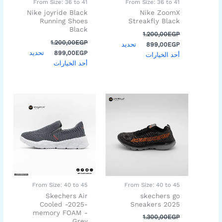
From Size: 36 to 41
From Size: 36 to 41
الخيارات
الخيارات
Nike joyride Black
Nike ZoomX
على
على
Running Shoes
Streakfly Black
Black
صفحة
صفحة
1.200,00
EGP
المنتج
المنتج
1.200,00
EGP
تحديد
899,00
EGP
تحديد
899,00
EGP
أحد الخيارات
أحد الخيارات
السعر
السعر
السعر
السعر
هناك
هناك
الأصلي
الحالي
الأصلي
الحالي
العديد
العديد
هو:
هو:
هو:
هو:
من
من
899,00EGP.
1.300,00EGP.
899,00EGP.
1.300,00EGP.
الأشكال
الأشكال
المختلفة
المختلفة
لهذا
لهذا
المنتج.
المنتج.
يمكن
يمكن
اختيار
اختيار
From Size: 40 to 45
From Size: 40 to 45
الخيارات
الخيارات
Skechers Air
skechers go
على
على
Cooled -2025-
Sneakers 2025
memory FOAM -
صفحة
صفحة
1.300,00
EGP
Grey