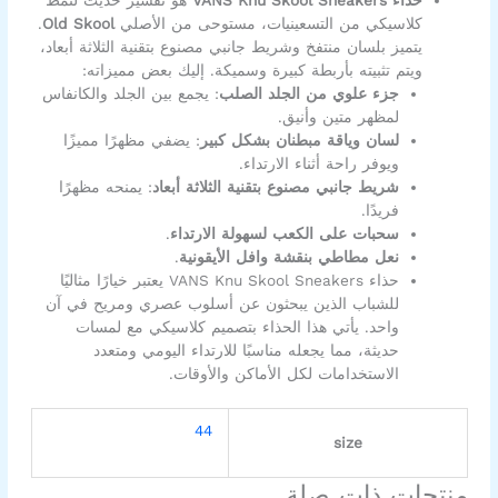
كلاسيكي من التسعينيات، مستوحى من الأصلي
Old Skool
.
يتميز بلسان منتفخ وشريط جانبي مصنوع بتقنية الثلاثة أبعاد،
ويتم تثبيته بأربطة كبيرة وسميكة. إليك بعض مميزاته:
جزء علوي من الجلد الصلب
: يجمع بين الجلد والكانفاس
لمظهر متين وأنيق.
لسان وياقة مبطنان بشكل كبير
: يضفي مظهرًا مميزًا
ويوفر راحة أثناء الارتداء.
شريط جانبي مصنوع بتقنية الثلاثة أبعاد
: يمنحه مظهرًا
فريدًا.
سحبات على الكعب لسهولة الارتداء
.
نعل مطاطي بنقشة وافل الأيقونية
.
حذاء VANS Knu Skool Sneakers يعتبر خيارًا مثاليًا
للشباب الذين يبحثون عن أسلوب عصري ومريح في آن
واحد. يأتي هذا الحذاء بتصميم كلاسيكي مع لمسات
حديثة، مما يجعله مناسبًا للارتداء اليومي ومتعدد
الاستخدامات لكل الأماكن والأوقات.
44
size
منتجات ذات صلة