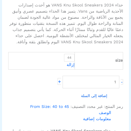
-
حذاء VANS Knu Skool Sneakers 2024 هو أحدث إصدارات
Black&Pinq
الأحذية الرياضية من Vans. يتميز هذا الحذاء بتصميم عصري وأنيق
يجمع بين الأناقة والراحة. مصنوع من مواد عالية الجودة لضمان
المتانة والراحة طوال اليوم. تتميز هذه النسخة بتقنيات متطورة توفر
دعمًا عاليًا للقدم وثباتًا ممتازًا أثناء الحركة. كما يأتي بتصميم جذاب
يجعله الخيار المثالي لمختلف الأنشطة اليومية. احصل على حذاء
VANS Knu Skool Sneakers 2024 اليوم وانطلق بثقة وأناقة.
44
size
إزالة
+
-
إضافة إلى السلة
رمز المنتج:
غير محدد
التصنيف:
From Size: 40 to 45
الوصف
معلومات إضافية
حذاء VANS Knu Skool Sneakers
هو تفسير حديث لنمط