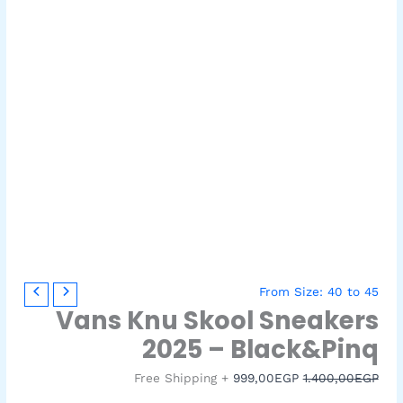
كمية
السعر
السعر
From Size: 40 to 45
Vans
الأصلي
الحالي
Vans Knu Skool Sneakers
Knu
هو:
هو:
2025 – Black&Pinq
999,00EGP.
1.400,00EGP.
Skool
Sneakers
+ Free Shipping
999,00
EGP
1.400,00
EGP
2025