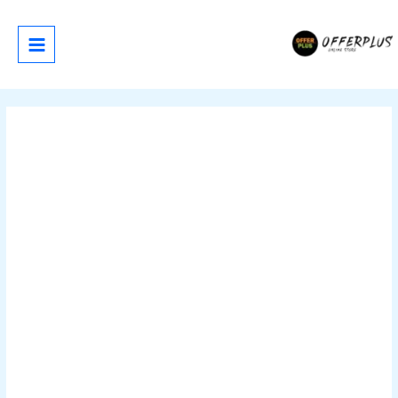
خطي
لى
لمحتوى