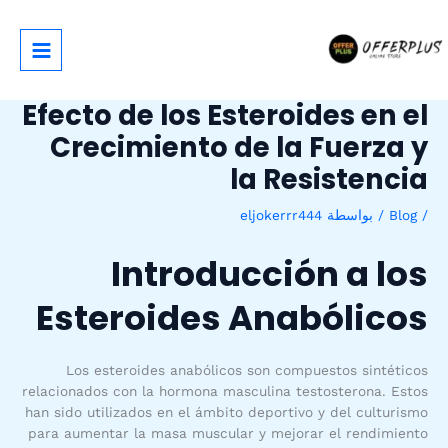
خطي
لى
لمحتوى
Efecto de los Esteroides en el
Crecimiento de la Fuerza y
la Resistencia
/
Blog
/ بواسطة
eljokerrr444
Introducción a los
Esteroides Anabólicos
Los esteroides anabólicos son compuestos sintéticos
relacionados con la hormona masculina testosterona. Estos
han sido utilizados en el ámbito deportivo y del culturismo
para aumentar la masa muscular y mejorar el rendimiento