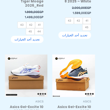
Tiger Moage
8 2025 – White
صفحة
صفحة
2026_Red
2.000,00
EGP
المنتج
المنتج
1.999,00
EGP
1.599,00
EGP
1.499,00
EGP
43
42
41
43
42
41
45
45
44
تحديد أحد الخيارات
تحديد أحد الخيارات
السعر
السعر
السعر
السعر
هناك
هناك
الأصلي
الحالي
الأصلي
الحالي
العديد
العديد
هو:
هو:
هو:
هو:
من
من
1.499,00EGP.
1.999,00EGP.
1.499,00EGP.
1.999,00EGP.
الأشكال
الأشكال
المختلفة
المختلفة
لهذا
لهذا
المنتج.
المنتج.
يمكن
يمكن
اختيار
اختيار
ASICS
ASICS
الخيارات
الخيارات
Asics Gel-Excite 10
Asics Gel-Excite 10
على
على