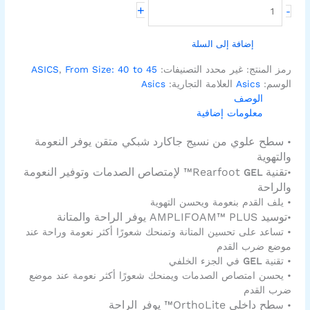
+
-
إضافة إلى السلة
رمز المنتج:
غير محدد
التصنيفات:
From Size: 40 to 45
,
ASICS
الوسم:
Asics
العلامة التجارية:
Asics
الوصف
معلومات إضافية
سطح علوي من نسيج جاكارد شبكي متقن يوفر النعومة
•
والتهوية
تقنية Rearfoot
™ لإمتصاص الصدمات وتوفير النعومة
GEL
•
والراحة
• يلف القدم بنعومة ويحسن التهوية
توسيد AMPLIFOAM™ PLUS يوفر الراحة والمتانة
•
• تساعد على تحسين المتانة وتمنحك شعورًا أكثر نعومة وراحة عند
موضع ضرب القدم
• تقنية
GEL
في الجزء الخلفي
• يحسن امتصاص الصدمات ويمنحك شعورًا أكثر نعومة عند موضع
ضرب القدم
طح داخلي OrthoLite™ يوفر الراحة
• س