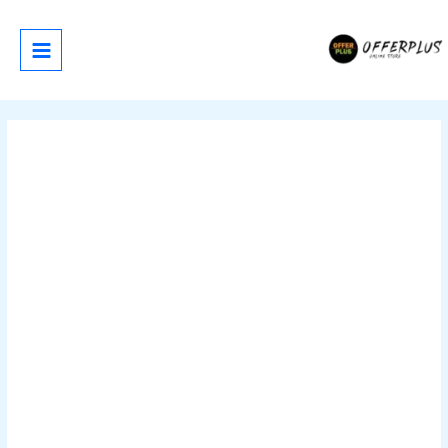
خطي
لى
لمحتوى