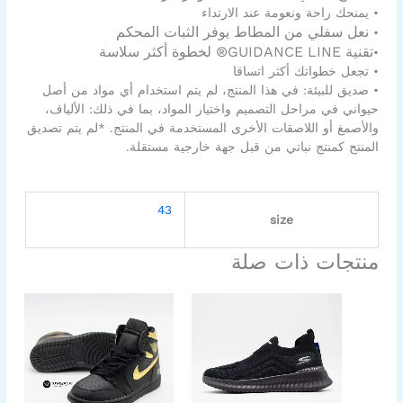
• يمنحك راحة ونعومة عند الارتداء
نعل سفلي من المطاط يوفر الثبات المحكم
•
تقنية GUIDANCE LINE® لخطوة أكثر سلاسة
•
• تجعل خطواتك أكثر اتساقا
• صديق للبيئة: في هذا المنتج، لم يتم استخدام أي مواد من أصل
حيواني في مراحل التصميم واختيار المواد، بما في ذلك: الألياف،
والأصمغ أو اللاصقات الأخرى المستخدمة في المنتج. *لم يتم تصديق
المنتج كمنتج نباتي من قبل جهة خارجية مستقلة.
43
size
منتجات ذات صلة
السعر
السعر
هناك
هناك
الأصلي
الحالي
العديد
العديد
هو:
هو:
من
من
899,00EGP.
1.300,00EGP.
الأشكال
الأشكال
المختلفة
المختلفة
لهذا
لهذا