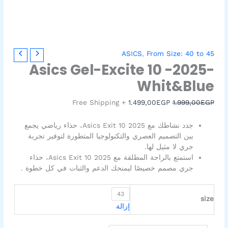
كمية
السعر
السعر
ASICS
,
From Size: 40 to 45
Asics
الأصلي
الحالي
Asics Gel-Excite 10 -2025-
Gel-
هو:
هو:
Whit&Blue
1.499,00EGP.
1.999,00EGP.
Excite
10
+ Free Shipping
1.499,00
EGP
1.999,00
EGP
-2025-
Whit&Blue
جدد نشاطك مع Asics Exit 10 2025، حذاء رياضي يجمع
بين التصميم العصري والتكنولوجيا المتطورة لتوفير تجربة
جري لا مثيل لها.
استمتع بالراحة المطلقة مع Asics Exit 10 2025، حذاء
جري مصمم خصيصًا ليمنحك الدعم والثبات في كل خطوة .
43
size
إزالة