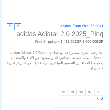
كمية
السعر
السعر
adidas
,
From Size: 36 to 41
adidas
الأصلي
الحالي
adidas Adistar 2.0 2025_Pinq
Adistar
هو:
هو:
1.499,00EGP.
2.000,00EGP.
2.0
+ Free Shipping
1.499,00
EGP
2.000,00
EGP
2025_Pinq
ابدأ رحلة الجري بثقة وراحة مع حذاء adidas Adistar 2.0 Running
Shoes. مصمم خصيصًا للعدائين الذين يبحثون عن الأداء والاستدامة،
يجمع هذا الحذاء بين التصميم المبتكر والمواد عالية الجودة ليوفر تجربة
لا مثيل لها.
40
39
38
37
36
إزالة