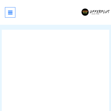
خطي
لى
لمحتوى