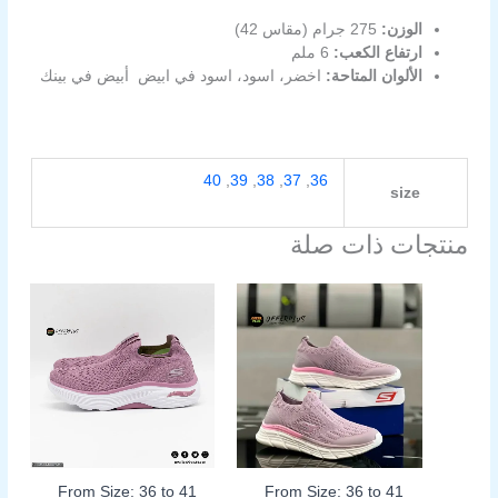
الوزن:
275 جرام (مقاس 42)
ارتفاع الكعب:
6 ملم
الألوان المتاحة:
اخضر، اسود، اسود في ابيض أبيض في بينك
40
,
39
,
38
,
37
,
36
size
منتجات ذات صلة
السعر
السعر
السعر
السعر
هناك
هناك
الأصلي
الحالي
الأصلي
الحالي
العديد
العديد
هو:
هو:
هو:
هو:
من
من
899,00EGP.
1.199,00EGP.
899,00EGP.
1.199,00EGP.
الأشكال
الأشكال
المختلفة
المختلفة
لهذا
لهذا
المنتج.
المنتج.
يمكن
يمكن
اختيار
اختيار
From Size: 36 to 41
From Size: 36 to 41