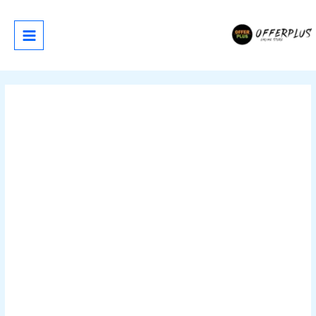
خطي
لى
لمحتوى