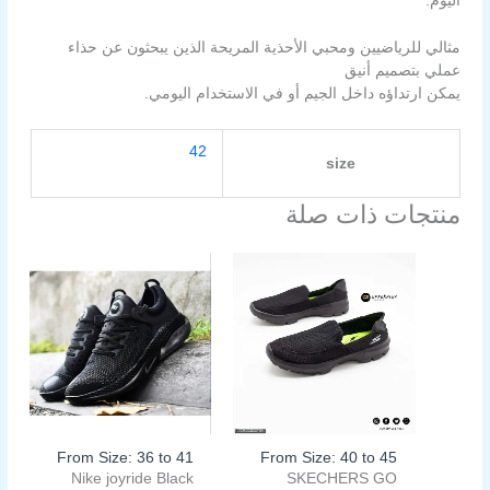
اليوم.
مثالي للرياضيين ومحبي الأحذية المريحة الذين يبحثون عن حذاء
عملي بتصميم أنيق
يمكن ارتداؤه داخل الجيم أو في الاستخدام اليومي.
42
size
منتجات ذات صلة
السعر
السعر
السعر
السعر
هناك
هناك
الأصلي
الحالي
الأصلي
الحالي
العديد
العديد
هو:
هو:
هو:
هو:
من
من
899,00EGP.
1.200,00EGP.
899,00EGP.
1.200,00EGP.
الأشكال
الأشكال
المختلفة
المختلفة
لهذا
لهذا
المنتج.
المنتج.
يمكن
يمكن
اختيار
اختيار
From Size: 36 to 41
From Size: 40 to 45
الخيارات
الخيارات
Nike joyride Black
SKECHERS GO