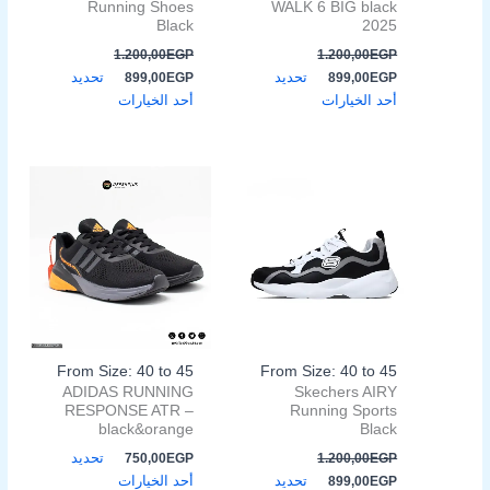
على
على
Running Shoes
WALK 6 BIG black
صفحة
صفحة
Black
2025
المنتج
المنتج
1.200,00
EGP
1.200,00
EGP
تحديد
تحديد
899,00
EGP
899,00
EGP
أحد الخيارات
أحد الخيارات
السعر
السعر
هناك
هناك
الأصلي
الحالي
العديد
العديد
هو:
هو:
من
من
899,00EGP.
1.200,00EGP.
الأشكال
الأشكال
المختلفة
المختلفة
لهذا
لهذا
المنتج.
المنتج.
يمكن
يمكن
اختيار
اختيار
From Size: 40 to 45
From Size: 40 to 45
الخيارات
الخيارات
ADIDAS RUNNING
Skechers AIRY
على
على
RESPONSE ATR –
Running Sports
صفحة
صفحة
black&orange
Black
المنتج
المنتج
تحديد
750,00
EGP
1.200,00
EGP
تحديد
أحد الخيارات
899,00
EGP