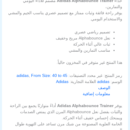
حذاء
Adidas Alphabounce Trainer
مصمم للأداء اليومي
والتمارين،
يوفر راحة فائقة وثبات ممتاز مع تصميم عصري يناسب الجيم والمشي
والاستخدام اليومي.
تصميم رياضي عصري
نعل Alphabounce مريح وخفيف
ثبات عالي أثناء الحركة
مناسب التمارين والمشي
هذا المنتج غير متوفر في المخزون حالياً.
رمز المنتج:
غير محدد
التصنيفات:
From Size: 40 to 45
,
adidas
الوسم:
adidas
العلامة التجارية:
Adidas
الوصف
معلومات إضافية
يوفر
Adidas Alphabounce Trainer
أداءً متوازنًا يجمع بين الراحة
والثبات بفضل نعل Alphabounce المرن الذي يمتص الصدمات
ويمنحك إحساس خفيف أثناء الحركة.
الخامة العلوية المصنوعة من شبك مرن تساعد على التهوية طوال