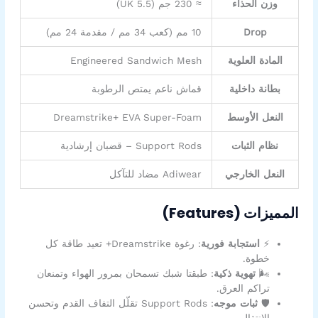
وزن الحذاء
≈ 230 جم (UK 5.5)
Drop
10 مم (كعب 34 مم / مقدمة 24 مم)
المادة العلوية
Engineered Sandwich Mesh
بطانة داخلية
قماش ناعم يمتص الرطوبة
النعل الأوسط
Dreamstrike+ EVA Super-Foam
نظام الثبات
Support Rods – قضبان إرشادية
النعل الخارجي
Adiwear مضاد للتآكل
المميزات (Features)
⚡
استجابة فورية
: رغوة Dreamstrike+ تعيد طاقة كل
خطوة.
🌬️
تهوية ذكية
: طبقتا شبك تسمحان بمرور الهواء وتمنعان
تراكم العرق.
🛡️
ثبات موجه
: Support Rods تقلّل التفاف القدم وتحسن