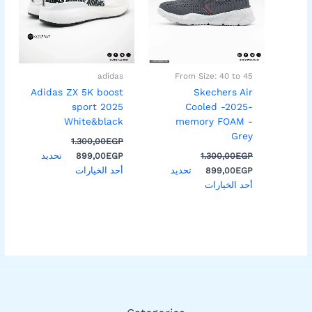
المختلفة
المختلفة
لهذا
لهذا
المنتج.
المنتج.
يمكن
يمكن
اختيار
اختيار
adidas
From Size: 40 to 45
الخيارات
الخيارات
Adidas ZX 5K boost
Skechers Air
على
على
sport 2025
Cooled -2025-
صفحة
صفحة
White&black
memory FOAM -
المنتج
المنتج
Grey
1.300,00
EGP
تحديد
899,00
EGP
1.300,00
EGP
تحديد
أحد الخيارات
899,00
EGP
أحد الخيارات