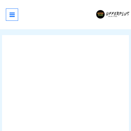
خطي
لى
لمحتوى