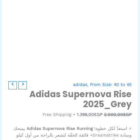
كمية
السعر
السعر
adidas
,
From Size: 40 to 45
Adidas
الأصلي
الحالي
Adidas Supernova Rise
Supernova
هو:
هو:
2025_Grey
1.399,00EGP.
2.000,00EGP.
Rise
2025_Grey
+ Free Shipping
1.399,00
EGP
2.000,00
EGP
⚡ استعدّ لكل خطوة!
Adidas Supernova Rise Running
يمنحك
وسادة Dreamstrike+ فائقة الخفّة لتشعر بالراحة من أول كيلو