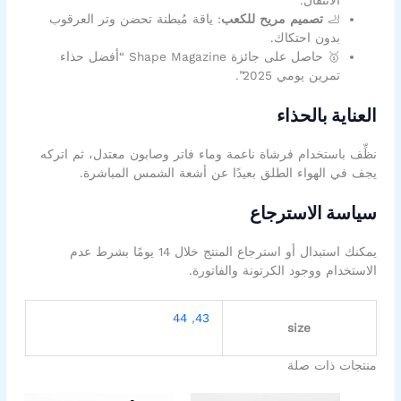
الانتقال.
🦶
تصميم مريح للكعب
: ياقة مُبطنة تحضن وتر العرقوب
بدون احتكاك.
🥇 حاصل على جائزة Shape Magazine “أفضل حذاء
تمرين يومي 2025”.
العناية بالحذاء
نظِّف باستخدام فرشاة ناعمة وماء فاتر وصابون معتدل، ثم اتركه
يجف في الهواء الطلق بعيدًا عن أشعة الشمس المباشرة.
سياسة الاسترجاع
يمكنك استبدال أو استرجاع المنتج خلال 14 يومًا بشرط عدم
الاستخدام ووجود الكرتونة والفاتورة.
44
,
43
size
منتجات ذات صلة
السعر
السعر