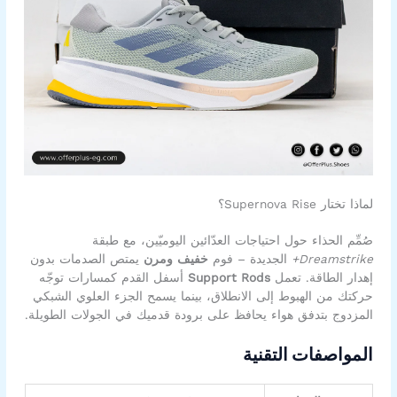
لماذا تختار Supernova Rise؟
صُمِّم الحذاء حول احتياجات العدّائين اليوميّين، مع طبقة
Dreamstrike+
الجديدة – فوم
خفيف ومرن
يمتص الصدمات بدون
إهدار الطاقة. تعمل
Support Rods
أسفل القدم كمسارات توجّه
حركتك من الهبوط إلى الانطلاق، بينما يسمح الجزء العلوي الشبكي
المزدوج بتدفق هواء يحافظ على برودة قدميك في الجولات الطويلة.
المواصفات التقنية