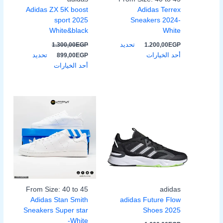
الخيارات
الخيارات
Adidas ZX 5K boost
Adidas Terrex
على
على
sport 2025
Sneakers 2024-
صفحة
صفحة
White&black
White
المنتج
المنتج
تحديد
1.300,00
EGP
1.200,00
EGP
أحد الخيارات
تحديد
899,00
EGP
أحد الخيارات
السعر
السعر
السعر
السعر
هناك
هناك
الأصلي
الحالي
الأصلي
الحالي
العديد
العديد
هو:
هو:
هو:
هو:
من
من
900,00EGP.
1.200,00EGP.
999,00EGP.
1.600,00EGP.
الأشكال
الأشكال
المختلفة
المختلفة
لهذا
لهذا
المنتج.
المنتج.
يمكن
يمكن
اختيار
اختيار
From Size: 40 to 45
adidas
الخيارات
الخيارات
Adidas Stan Smith
adidas Future Flow
على
على
Sneakers Super star
Shoes 2025
صفحة
صفحة
-White