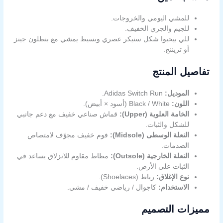
للمشي اليومي والخروجات.
للجيم والجري الخفيف.
للي بيحبوا شكل سنيكر عصري وبسيط يمشي مع بنطلون جينز
أو تريننج.
تفاصيل المنتج
الموديل:
Adidas Switch Run.
اللون:
Black / White (أسود × أبيض).
الخامة العلوية (Upper):
قماش صناعي خفيف مع دعم جانبي
للشكل والثبات.
النعلة الوسطى (Midsole):
فوم خفيف مجوّف لامتصاص
الصدمات.
النعلة الخارجية (Outsole):
مطاط مقاوم للانزلاق يساعد في
الثبات على الأرض.
نوع الإغلاق:
رباط (Shoelaces).
الاستخدام:
كاجوال / رياضي خفيف / مشي.
مميزات التصميم