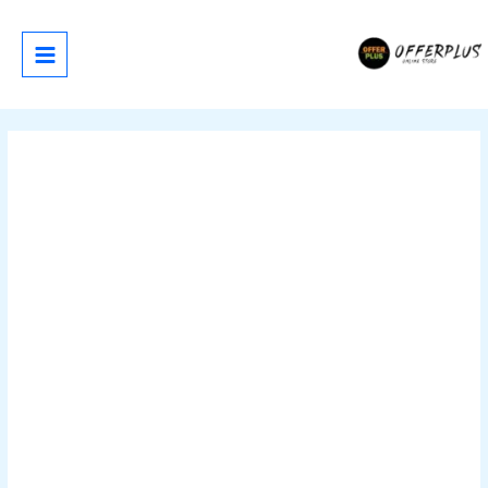
خطي
لى
لمحتوى