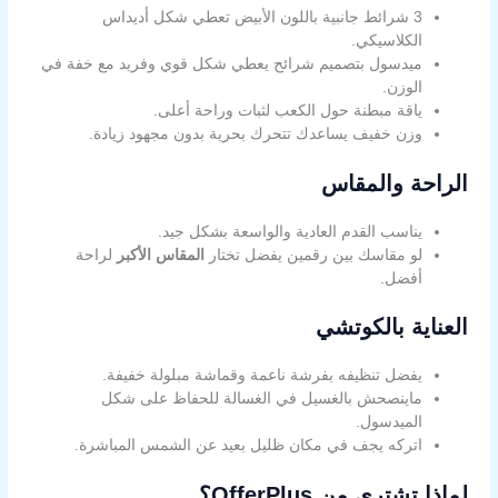
3 شرائط جانبية باللون الأبيض تعطي شكل أديداس
الكلاسيكي.
ميدسول بتصميم شرائح يعطي شكل قوي وفريد مع خفة في
الوزن.
ياقة مبطنة حول الكعب لثبات وراحة أعلى.
وزن خفيف يساعدك تتحرك بحرية بدون مجهود زيادة.
الراحة والمقاس
يناسب القدم العادية والواسعة بشكل جيد.
لو مقاسك بين رقمين يفضل تختار
المقاس الأكبر
لراحة
أفضل.
العناية بالكوتشي
يفضل تنظيفه بفرشة ناعمة وقماشة مبلولة خفيفة.
ماينصحش بالغسيل في الغسالة للحفاظ على شكل
الميدسول.
اتركه يجف في مكان ظليل بعيد عن الشمس المباشرة.
لماذا تشتري من OfferPlus؟