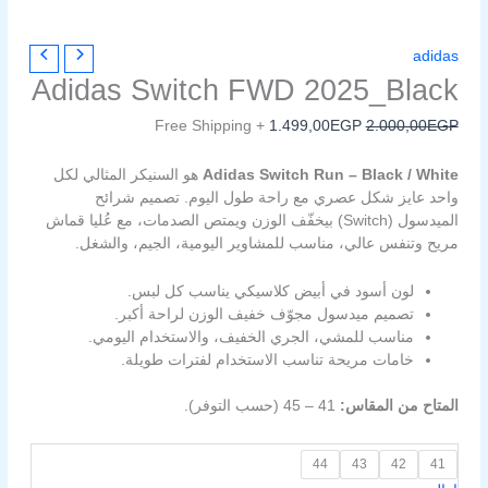
كمية
السعر
السعر
adidas
Adidas
الأصلي
الحالي
Adidas Switch FWD 2025_Black
Switch
هو:
هو:
1.499,00EGP.
2.000,00EGP.
FWD
+ Free Shipping
1.499,00
EGP
2.000,00
EGP
2025_Black
Adidas Switch Run – Black / White
هو السنيكر المثالي لكل
واحد عايز شكل عصري مع راحة طول اليوم. تصميم شرائح
الميدسول (Switch) بيخفّف الوزن ويمتص الصدمات، مع عُليا قماش
مريح وتنفس عالي، مناسب للمشاوير اليومية، الجيم، والشغل.
لون أسود في أبيض كلاسيكي يناسب كل لبس.
تصميم ميدسول مجوّف خفيف الوزن لراحة أكبر.
مناسب للمشي، الجري الخفيف، والاستخدام اليومي.
خامات مريحة تناسب الاستخدام لفترات طويلة.
المتاح من المقاس:
41 – 45 (حسب التوفر).
44
43
42
41