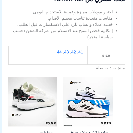
اختيار موديلات مميزة وعملية للاستخدام اليومي.
مقاسات متعددة تناسب معظم الأقدام.
خدمة عملاء واتساب للرد على الاستفسارات قبل الطلب.
إمكانية فحص المنتج عند الاستلام من شركة الشحن (حسب
سياسة المتجر).
44
,
43
,
42
,
41
size
منتجات ذات صلة
السعر
السعر
هناك
هناك
الأصلي
الحالي
العديد
العديد
هو:
هو:
من
من
899,00EGP.
1.300,00EGP.
الأشكال
الأشكال
المختلفة
المختلفة
لهذا
لهذا
المنتج.
المنتج.
يمكن
يمكن
اختيار
اختيار
adidas
From Size: 40 to 45