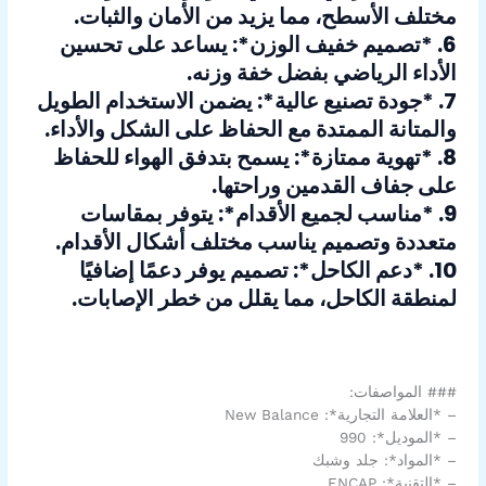
مختلف الأسطح، مما يزيد من الأمان والثبات.
6. *تصميم خفيف الوزن*: يساعد على تحسين
الأداء الرياضي بفضل خفة وزنه.
7. *جودة تصنيع عالية*: يضمن الاستخدام الطويل
والمتانة الممتدة مع الحفاظ على الشكل والأداء.
8. *تهوية ممتازة*: يسمح بتدفق الهواء للحفاظ
على جفاف القدمين وراحتها.
9. *مناسب لجميع الأقدام*: يتوفر بمقاسات
متعددة وتصميم يناسب مختلف أشكال الأقدام.
10. *دعم الكاحل*: تصميم يوفر دعمًا إضافيًا
لمنطقة الكاحل، مما يقلل من خطر الإصابات.
### المواصفات:
– *العلامة التجارية*: New Balance
– *الموديل*: 990
– *المواد*: جلد وشبك
– *التقنية*: ENCAP