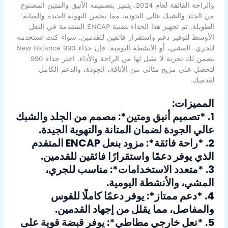
والراحة الفائقة لعام 2024. يتميز بتصميمه الأنيق والمتين المصنوع
من الجلد والشبك عالي الجودة، مما يضمن التهوية الجيدة والمتانة
الطويلة. تم تجهيز هذا الحذاء بتقنية ENCAP المتقدمة في النعل
الأوسط لتوفير دعم واستقرار فائقين للقدمين. سواء كنت تستخدمه
للجري، المشي، أو الأنشطة اليومية، فإن حذاء New Balance 990
يضمن لك تجربة لا مثيل لها من الراحة والأداء. اختر حذاء 990
لتحصل على مزيج مثالي من الأناقة، الجودة، والدعم الكامل
لقدميك.
المميزات:
1. *تصميم أنيق ومتين*: مصمم من الجلد والشبك
عالي الجودة لضمان المتانة والتهوية الجيدة.
2. *راحة فائقة*: مزود بنعل ENCAP المتقدم
الذي يوفر دعمًا واستقرارًا فائقين للقدمين.
3. *متعدد الاستخدامات*: مناسب للجري،
المشي، والأنشطة اليومية.
4. *دعم ممتاز*: يوفر دعمًا كاملًا للقوس
والمفاصل، مما يقلل من إجهاد القدمين.
5. *نعل خارجي مطاطي*: يوفر قبضة قوية على