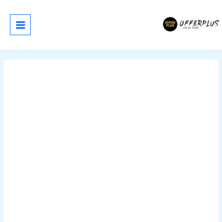
خطي
لى
لمحتوى