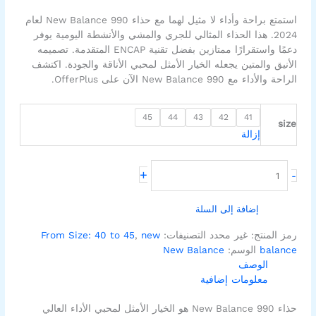
استمتع براحة وأداء لا مثيل لهما مع حذاء New Balance 990 لعام
2024. هذا الحذاء المثالي للجري والمشي والأنشطة اليومية يوفر
دعمًا واستقرارًا ممتازين بفضل تقنية ENCAP المتقدمة. تصميمه
الأنيق والمتين يجعله الخيار الأمثل لمحبي الأناقة والجودة. اكتشف
الراحة والأداء مع New Balance 990 الآن على OfferPlus.
45
44
43
42
41
size
إزالة
+
-
إضافة إلى السلة
رمز المنتج:
غير محدد
التصنيفات:
new
,
From Size: 40 to 45
balance
الوسم:
New Balance
الوصف
معلومات إضافية
حذاء New Balance 990 هو الخيار الأمثل لمحبي الأداء العالي