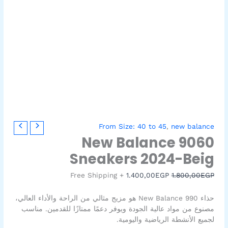
كمية
السعر
السعر
From Size: 40 to 45
,
new balance
New
الأصلي
الحالي
New Balance 9060
Balance
هو:
هو:
Sneakers 2024-Beig
1.400,00EGP.
1.800,00EGP.
9060
Sneakers
+ Free Shipping
1.400,00
EGP
1.800,00
EGP
2024-
Beig
حذاء New Balance 990 هو مزيج مثالي من الراحة والأداء العالي،
مصنوع من مواد عالية الجودة ويوفر دعمًا ممتازًا للقدمين. مناسب
لجميع الأنشطة الرياضية واليومية.