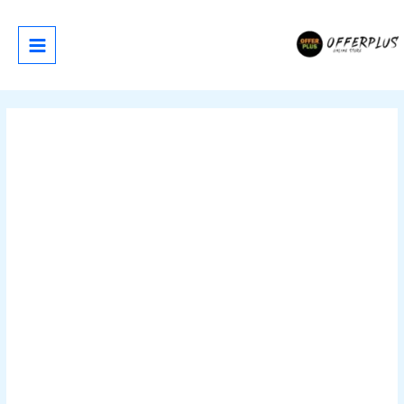
خطي
لى
لمحتوى