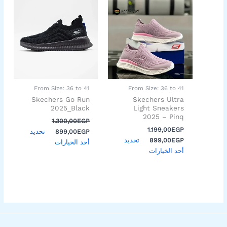
الأصلي
الحالي
الأصلي
الحالي
العديد
العديد
هو:
هو:
هو:
هو:
من
من
899,00EGP.
1.300,00EGP.
899,00EGP.
1.199,00EGP.
الأشكال
الأشكال
المختلفة
المختلفة
لهذا
لهذا
المنتج.
المنتج.
يمكن
يمكن
اختيار
اختيار
From Size: 36 to 41
From Size: 36 to 41
الخيارات
الخيارات
Skechers Go Run
Skechers Ultra
على
على
2025_Black
Light Sneakers
2025 – Pinq
صفحة
صفحة
1.300,00
EGP
المنتج
المنتج
1.199,00
EGP
تحديد
899,00
EGP
تحديد
899,00
EGP
أحد الخيارات
أحد الخيارات