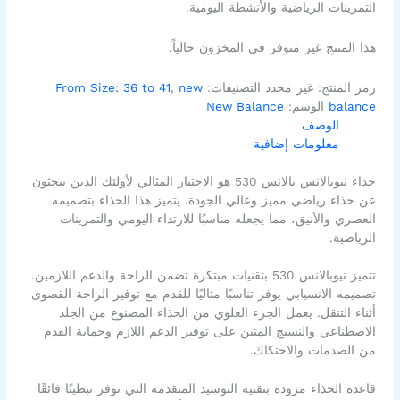
التمرينات الرياضية والأنشطة اليومية.
هذا المنتج غير متوفر في المخزون حالياً.
رمز المنتج:
غير محدد
التصنيفات:
new
,
From Size: 36 to 41
balance
الوسم:
New Balance
الوصف
معلومات إضافية
حذاء نيوبالانس بالانس 530 هو الاختيار المثالي لأولئك الذين يبحثون
عن حذاء رياضي مميز وعالي الجودة. يتميز هذا الحذاء بتصميمه
العصري والأنيق، مما يجعله مناسبًا للارتداء اليومي والتمرينات
الرياضية.
تتميز نيوبالانس 530 بتقنيات مبتكرة تضمن الراحة والدعم اللازمين.
تصميمه الانسيابي يوفر تناسبًا مثاليًا للقدم مع توفير الراحة القصوى
أثناء التنقل. يعمل الجزء العلوي من الحذاء المصنوع من الجلد
الاصطناعي والنسيج المتين على توفير الدعم اللازم وحماية القدم
من الصدمات والاحتكاك.
قاعدة الحذاء مزودة بتقنية التوسيد المتقدمة التي توفر تبطينًا فائقًا