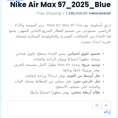
Nike
الأصلي
الحالي
Nike Air Max 97_2025_Blue
Air
هو:
هو:
1.399,00EGP.
1.900,00EGP.
Max
+ Free Shipping
1.399,00
EGP
1.900,00
EGP
97_2025_Blue
ارتقِ بأسلوبك مع حذاء Nike Air Max 97، رمز الموضة والأداء
الرياضي. مستوحى من تصميم القطار السريع الياباني الشهير، يجمع
هذا الحذاء بين الجماليات العصرية والتكنولوجيا المبتكرة ليمنحك
تجربة ارتداء مميزة.
تصميم علوي انسيابي:
يتميز الحذاء بسطح علوي صناعي
يمنحك مظهرًا انسيابيًا ويوفر الراحة والمتانة.
توسيد مريح:
وحدة Max Air بطول كامل مصممة للجري،
توفر توسيدًا ناعمًا ودائمًا.
نعل أوسط من الفوم:
يوفر ارتدادًا وراحة إضافية.
نعل خارجي متين:
نعل سفلي من المطاط يمنحك الثبات
والمتانة على مختلف الأسطح.
نظام أربطة مخفي:
يوفر مظهرًا انسيابيًا وأنيقًا
43
41
إزالة