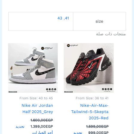
43
,
41
size
منتجات ذات صلة
السعر
السعر
السعر
السعر
هناك
هناك
الأصلي
الحالي
الأصلي
الحالي
العديد
العديد
هو:
هو:
هو:
هو:
من
من
1.399,00EGP.
1.600,00EGP.
999,00EGP.
1.599,00EGP.
الأشكال
الأشكال
المختلفة
المختلفة
لهذا
لهذا
المنتج.
المنتج.
يمكن
يمكن
اختيار
اختيار
From Size: 40 to 45
From Size: 36 to 41
الخيارات
الخيارات
Nike Air Jordan
Nike-Air-Max-
على
على
Half 2025_Grey
Tailwind-5-Skepta
صفحة
صفحة
2025-Red
1.600,00
EGP
المنتج
المنتج
تحديد
1.399,00
EGP
1.599,00
EGP
تحديد
أحد الخيارات
999,00
EGP