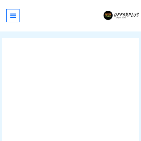
خطي
لى
لمحتوى