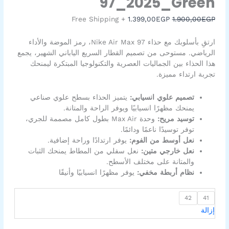
97_2025_Green
1.399,00EGP.
1.900,00EGP.
Max
97_2025_Green
+ Free Shipping
1.399,00
EGP
1.900,00
EGP
ارتقِ بأسلوبك مع حذاء Nike Air Max 97، رمز الموضة والأداء
الرياضي. مستوحى من تصميم القطار السريع الياباني الشهير، يجمع
هذا الحذاء بين الجماليات العصرية والتكنولوجيا المبتكرة ليمنحك
تجربة ارتداء مميزة.
تصميم علوي انسيابي:
يتميز الحذاء بسطح علوي صناعي
يمنحك مظهرًا انسيابيًا ويوفر الراحة والمتانة.
توسيد مريح:
وحدة Max Air بطول كامل مصممة للجري،
توفر توسيدًا ناعمًا ودائمًا.
نعل أوسط من الفوم:
يوفر ارتدادًا وراحة إضافية.
نعل خارجي متين:
نعل سفلي من المطاط يمنحك الثبات
والمتانة على مختلف الأسطح.
نظام أربطة مخفي:
يوفر مظهرًا انسيابيًا وأنيقًا
42
41
إزالة