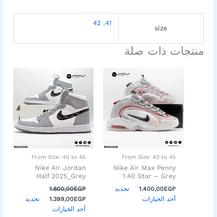
42
,
41
size
منتجات ذات صلة
السعر
السعر
هناك
هناك
الأصلي
الحالي
العديد
العديد
هو:
هو:
من
من
1.399,00EGP.
1.600,00EGP.
الأشكال
الأشكال
المختلفة
المختلفة
لهذا
لهذا
المنتج.
المنتج.
يمكن
يمكن
اختيار
اختيار
From Size: 40 to 45
From Size: 40 to 45
الخيارات
الخيارات
Nike Air Jordan
Nike Air Max Penny
على
على
Half 2025_Grey
1 All Star – Grey
صفحة
صفحة
تحديد
1.600,00
EGP
1.400,00
EGP
المنتج
المنتج
أحد الخيارات
تحديد
1.399,00
EGP
أحد الخيارات