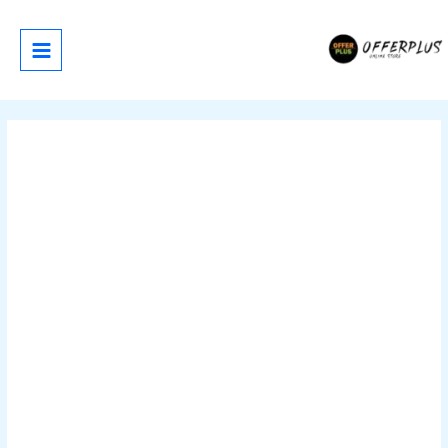
خطي
لى
لمحتوى