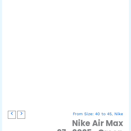
كمية
السعر
السعر
From Size: 40 to 45
,
Nike
Nike
الأصلي
الحالي
Nike Air Max
Air
هو:
هو: