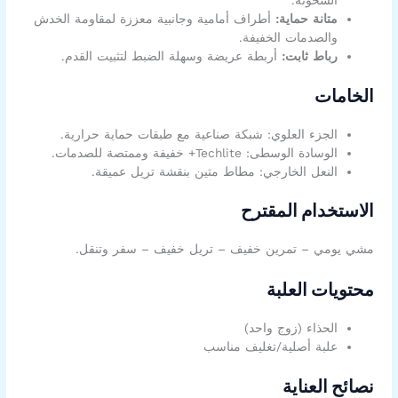
السخونة.
متانة حماية:
أطراف أمامية وجانبية معززة لمقاومة الخدش
والصدمات الخفيفة.
رباط ثابت:
أربطة عريضة وسهلة الضبط لتثبيت القدم.
الخامات
الجزء العلوي: شبكة صناعية مع طبقات حماية حرارية.
الوسادة الوسطى: Techlite+ خفيفة وممتصة للصدمات.
النعل الخارجي: مطاط متين بنقشة تريل عميقة.
الاستخدام المقترح
مشي يومي – تمرين خفيف – تريل خفيف – سفر وتنقل.
محتويات العلبة
الحذاء (زوج واحد)
علبة أصلية/تغليف مناسب
نصائح العناية