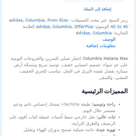
إضافة إلى السلة
رمز المنتج:
غير محدد
التصنيفات:
From Size:
,
Columbia
,
adidas
40 to 45
الوسوم:
OfferPlus
,
Columbia
,
adidas
العلامة
التجارية:
Columbia
,
Adidas
الوصف
معلومات إضافية
Columbia Hatana Max
اختيار عملي للتمرين والخروجات اليومية
على حدٍ سواء. تصميم انسيابي خفيف، توسيد مريح ومسكة أرض
ممتازة بفضل نقشة التريل في النعل. مناسب للجري الخفيف،
المشي، والسفر.
المميزات الرئيسية
راحة وتوسيد:
طبقة Techlite+ تمنحك إحساس ناعم ودعم
مستمر خلال اليوم.
ثبات عالي:
نعل خارجي بنمط لُحبيات عميقة لثبات أقوى على
الرصيف والطرق الترابية.
تهوية جيدة:
خامة شبكية تسمح بدوران الهواء وتقليل