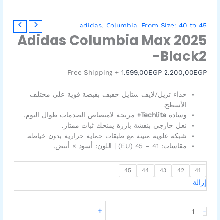
كمية
السعر
السعر
adidas
,
Columbia
,
From Size: 40 to 45
Adidas
الأصلي
الحالي
Adidas Columbia Max 2025
Columbia
هو:
هو:
-Black2
1.599,00EGP.
2.200,00EGP.
Max
2025
+ Free Shipping
1.599,00
EGP
2.200,00
EGP
-
Black2
حذاء تريل/لايف ستايل خفيف بقبضة قوية على مختلف
الأسطح.
وسادة
Techlite+
مريحة لامتصاص الصدمات طوال اليوم.
نعل خارجي بنقشة بارزة يمنحك ثبات ممتاز.
شبكة علوية متينة مع طبقات حماية حرارية بدون خياطة.
مقاسات: 41 – 45 (EU) | اللون: أسود × أبيض.
45
44
43
42
41
إزالة
+
-