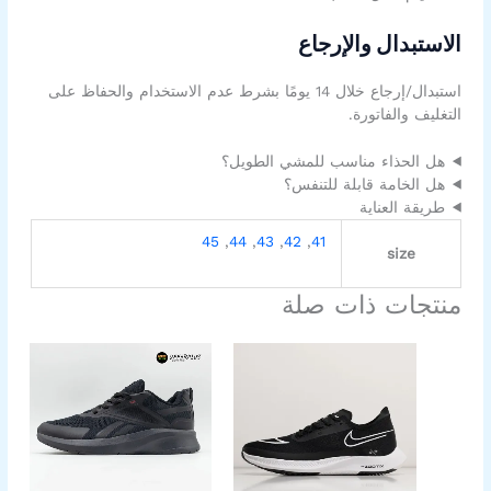
الاستبدال والإرجاع
استبدال/إرجاع خلال 14 يومًا بشرط عدم الاستخدام والحفاظ على
التغليف والفاتورة.
هل الحذاء مناسب للمشي الطويل؟
هل الخامة قابلة للتنفس؟
طريقة العناية
45
,
44
,
43
,
42
,
41
size
منتجات ذات صلة
السعر
السعر
السعر
السعر
هناك
هناك
الأصلي
الحالي
الأصلي
الحالي
العديد
العديد
هو:
هو:
هو:
هو:
من
من
999,00EGP.
1.399,00EGP.
899,00EGP.
1.200,00EGP.
الأشكال
الأشكال
المختلفة
المختلفة
لهذا
لهذا
المنتج.
المنتج.