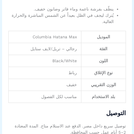
ينظّف بفرشة ناعمة وماء فاتر وصابون خفيف.
يُترك ليجف في الظل بعيداً عن الشمس المباشرة والحرارة
العالية.
الموديل
Columbia Hatana Max
الفئة
رجالي – تريل/لايف ستايل
اللون
Black/White
نوع الإغلاق
رباط
الوزن التقريبي
خفيف
بلد الاستخدام
مناسب لكل الفصول
التوصيل
توصيل سريع داخل مصر. الدفع عند الاستلام متاح. المدة المعتادة
2–5 أيام عمل حسب المحافظة.