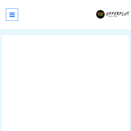
خطي
لى
لمحتوى