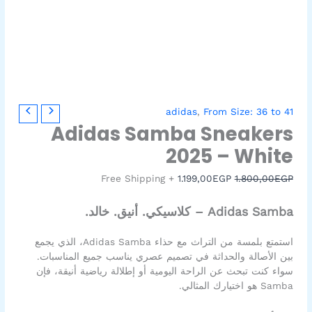
كمية
السعر
السعر
adidas
,
From Size: 36 to 41
Adidas
الأصلي
الحالي
Adidas Samba Sneakers
Samba
هو:
هو:
2025 – White
1.199,00EGP.
1.800,00EGP.
Sneakers
2025
+ Free Shipping
1.199,00
EGP
1.800,00
EGP
-
White
Adidas Samba – كلاسيكي. أنيق. خالد.
استمتع بلمسة من التراث مع حذاء Adidas Samba، الذي يجمع
بين الأصالة والحداثة في تصميم عصري يناسب جميع المناسبات.
سواء كنت تبحث عن الراحة اليومية أو إطلالة رياضية أنيقة، فإن
Samba هو اختيارك المثالي.