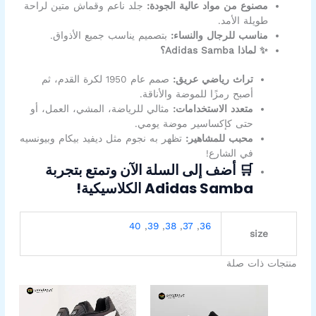
مصنوع من مواد عالية الجودة:
جلد ناعم وقماش متين لراحة
طويلة الأمد.
مناسب للرجال والنساء:
بتصميم يناسب جميع الأذواق.
✨ لماذا Adidas Samba؟
تراث رياضي عريق:
صمم عام 1950 لكرة القدم، ثم
أصبح رمزًا للموضة والأناقة.
متعدد الاستخدامات:
مثالي للرياضة، المشي، العمل، أو
حتى كإكساسير موضة يومي.
محبب للمشاهير:
تظهر به نجوم مثل ديفيد بيكام وبيونسيه
في الشارع!
🛒 أضف إلى السلة الآن وتمتع بتجربة
Adidas Samba الكلاسيكية!
40
,
39
,
38
,
37
,
36
size
منتجات ذات صلة
السعر
السعر
السعر
السعر
هناك
هناك
الأصلي
الحالي
الأصلي
الحالي
العديد
العديد
هو:
هو:
هو:
هو: