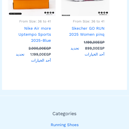
لهذا
لهذا
المنتج.
المنتج.
يمكن
يمكن
اختيار
اختيار
From Size: 36 to 41
From Size: 36 to 41
الخيارات
الخيارات
Nike Air more
Skecher GO RUN
على
على
Uptempo Sports
2025 Women pinq
صفحة
صفحة
2025-Blue
1.199,00
EGP
المنتج
المنتج
تحديد
2.000,00
EGP
899,00
EGP
أحد الخيارات
تحديد
1.199,00
EGP
أحد الخيارات
Categories
Running Shoes