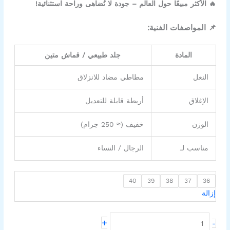
🔥 الأكثر مبيعًا حول العالم – جودة لا تُضاهى وراحة استثنائية!
📌 المواصفات الفنية:
المادة
جلد طبيعي / قماش متين
النعل
مطاطي مضاد للانزلاق
الإغلاق
أربطة قابلة للتعديل
الوزن
خفيف (≈ 250 جرام)
مناسب لـ
الرجال / النساء
40
39
38
37
36
إزالة
+
-