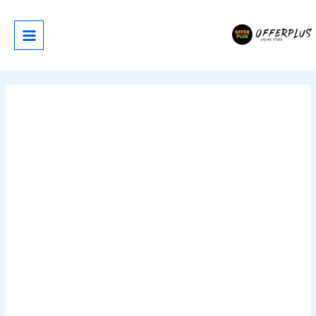
خطي
لى
لمحتوى