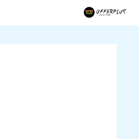
خطي
لى
لمحتوى