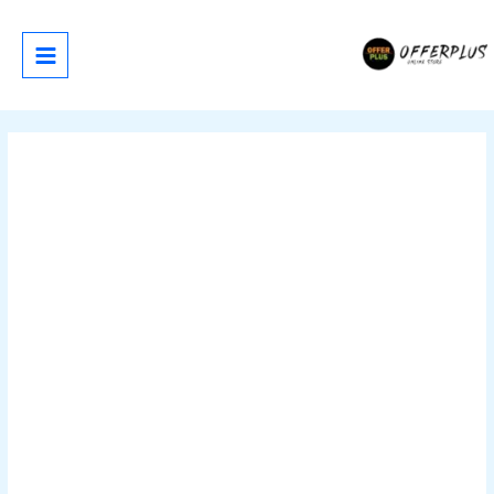
خطي
لى
لمحتوى