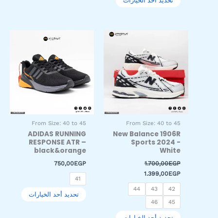
تحديد أحد الخيارات
السعر
السعر
هناك
هناك
الأصلي
الحالي
العديد
العديد
هو:
هو:
من
من
1.399,00EGP.
1.700,00EGP.
الأشكال
الأشكال
المختلفة
المختلفة
لهذا
لهذا
المنتج.
المنتج.
يمكن
يمكن
اختيار
اختيار
From Size: 40 to 45
From Size: 40 to 45
الخيارات
الخيارات
ADIDAS RUNNING
New Balance 1906R
على
على
RESPONSE ATR –
Sports 2024 -
صفحة
صفحة
black&orange
White
المنتج
المنتج
750,00
EGP
1.700,00
EGP
1.399,00
EGP
41
44
43
42
تحديد أحد الخيارات
46
45
تحديد أحد الخيارات