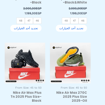
المنتج
المنتج
-Black
-Black&White
2.000,00
EGP
2.000,00
EGP
1.199,00
EGP
1.199,00
EGP
48
47
46
48
47
46
تحديد أحد الخيارات
تحديد أحد الخيارات
السعر
السعر
السعر
السعر
هناك
هناك
الأصلي
الحالي
الأصلي
الحالي
العديد
العديد
هو:
هو:
هو:
هو:
من
من
1.999,00EGP.
2.500,00EGP.
1.999,00EGP.
2.500,00EGP.
الأشكال
الأشكال
المختلفة
المختلفة
لهذا
لهذا
المنتج.
المنتج.
يمكن
يمكن
اختيار
اختيار
From Size: 45 to 50
From Size: 45 to 50
الخيارات
الخيارات
Nike Air Max Plus
Nike Air Max 270C
على
على
Tn 2025 Plus Size-
2025 Plus Size
صفحة
صفحة
Black
2025-Oil
المنتج
المنتج