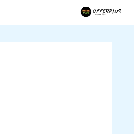
خطي
لى
لمحتوى