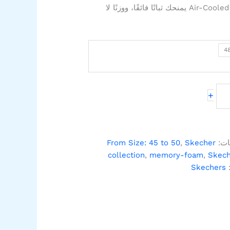
Ins ووسادة Air-Cooled Memory Foam يمنحك ثباتًا فائقًا، ووزنًا لا
4
+
ات:
Skecher
,
From Size: 45 to 50
,
memory-foam
,
Skech
:
Skechers