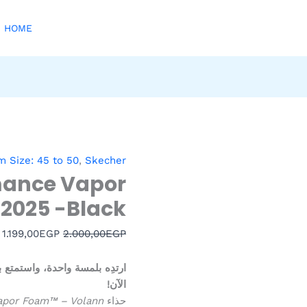
HOME
كمية
السعر
ا
m Size: 45 to 50
,
Skecher
Skechers
الأصلي
ا
mance Vapor
Performance
هو:
ه
2025 -Black
.
2.000,00EGP.
Vapor
Foam
1.199,00
EGP
2.000,00
EGP
2025
-
Black
الآن!
حذاء
apor Foam™ – Volann