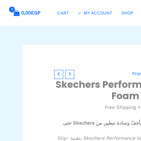
0,00
EGP
CART
MY ACCOUNT
SHOP
لسعر
Fro
لحالي
Skechers Perfor
و:
Foam 
1.199,00EGP
+ Free Shipping
ارتدِه بلمسة واحدة، واستمتع بأخفّ وسادة تبطين من Skechers حتى
Skechers Performance V
بتقنية Slip-