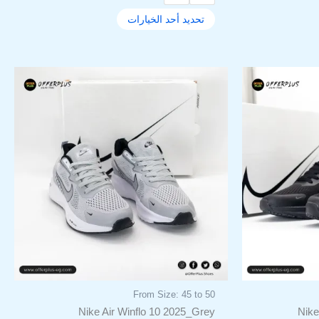
تحديد أحد الخيارات
لسعر
السعر
السعر
هناك
لحالي
الأصلي
الحالي
العديد
و:
هو:
هو:
من
1.199,00EGP.
1.600,00EGP.
1.199,00EGP
ل
الأشكال
فة
المختلفة
لهذا
المنتج.
يمكن
اختيار
ات
الخيارات
على
صفحة
المنتج
From Size: 45 to 50
Nike Air Winflo 10 2025_Grey
Nike