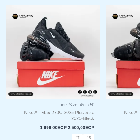
لسعر
السعر
السعر
هناك
لحالي
الأصلي
الحالي
العديد
و:
هو:
هو:
من
1.999,00EGP.
2.500,00EGP.
1.999,00EGP
ل
الأشكال
فة
المختلفة
لهذا
المنتج.
يمكن
اختيار
ات
الخيارات
على
صفحة
المنتج
From Size: 45 to 50
Nike Air Max 270C 2025 Plus Size
Nike Ai
2025-Black
1.999,00
EGP
2.500,00
EGP
47
45