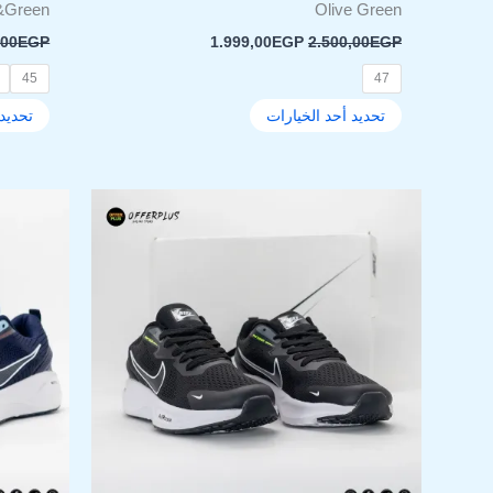
&Green
Olive Green
,00
EGP
1.999,00
EGP
2.500,00
EGP
45
47
تحديد أحد الخيارات
تحديد 
السعر
السعر
هناك
الأصلي
الحالي
العديد
هو:
هو:
من
1.199,00EGP.
1.600,00EGP.
الأشكال
المختلفة
لهذا
المنتج.
يمكن
اختيار
الخيارات
على
صفحة