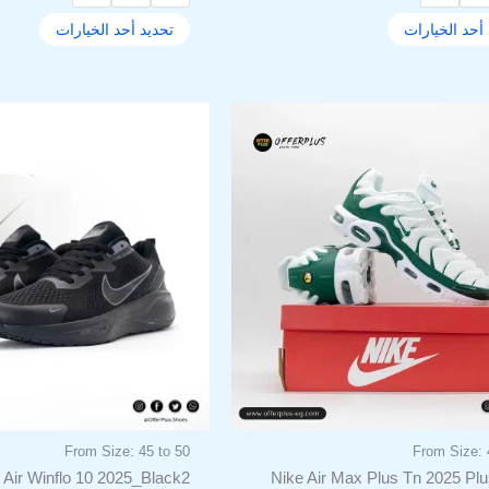
أحد الخيارات
تحديد أحد الخيارات
السعر
السعر
السعر
ا
هناك
هناك
الأصلي
الحالي
الأصلي
ا
العديد
العديد
هو:
هو:
هو:
ه
من
من
.
1.600,00EGP.
1.999,00EGP.
2.500,00EGP.
الأشكال
الأشكا
المختلفة
المختل
لهذا
لهذا
المنتج.
المنتج.
يمكن
يمكن
اختيار
اختيار
الخيارات
الخيار
على
على
صفحة
صفحة
المنتج
المنتج
From Size: 45 to 50
From Size: 
 Air Winflo 10 2025_Black2
Nike Air Max Plus Tn 2025 Plu