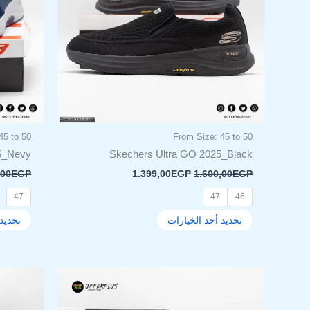
لهذا
المنتج.
يمكن
اختيار
الخيارات
على
صفحة
المنتج
45 to 50
From Size: 45 to 50
5_Nevy
Skechers Ultra GO 2025_Black
,00
EGP
1.399,00
EGP
1.600,00
EGP
47
47
46
تحديد أحد الخيارات
تحديد 
السعر
السعر
هناك
الأصلي
الحالي
العديد
هو:
هو:
من
1.199,00EGP.
1.600,00EGP.