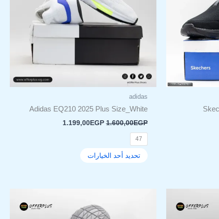
لهذا
المنتج.
يمكن
اختيار
ات
الخيارات
على
صفحة
المنتج
adidas
Adidas EQ210 2025 Plus Size_White
Skec
1.199,00
EGP
1.600,00
EGP
47
تحديد أحد الخيارات
لسعر
السعر
السعر
هناك
لحالي
الأصلي
الحالي
العديد
و:
هو:
هو:
من
1.199,00EGP.
2.000,00EGP.
1.199,00EGP