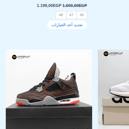
1.199,00
EGP
1.600,00
EGP
48
47
46
تحديد أحد الخيارات
لسعر
السعر
السعر
هناك
لحالي
الأصلي
الحالي
العديد
و:
هو:
هو:
من
950,00EGP.
1.100,00EGP.
1.200,00EGP
ل
الأشكال
فة
المختلفة
لهذا
المنتج.
يمكن
اختيار
ات
الخيارات
على
صفحة