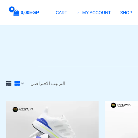
0,00
EGP
CART
MY ACCOUNT
SHOP
لسعر
السعر
السعر
هناك
لحالي
الأصلي
الحالي
العديد
و:
هو:
هو:
من
1.199,00EGP.
1.600,00EGP.
1.399,00EGP
ل
الأشكال
فة
المختلفة