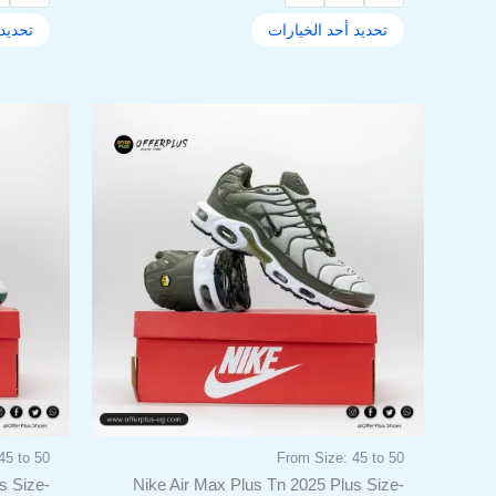
تحديد أحد الخيارات
تحديد 
السعر
السعر
هناك
الأصلي
الحالي
العديد
هو:
هو:
من
1.999,00EGP.
2.500,00EGP.
الأشكال
المختلفة
لهذا
المنتج.
يمكن
اختيار
الخيارات
على
صفحة
المنتج
45 to 50
From Size: 45 to 50
s Size-
Nike Air Max Plus Tn 2025 Plus Size-