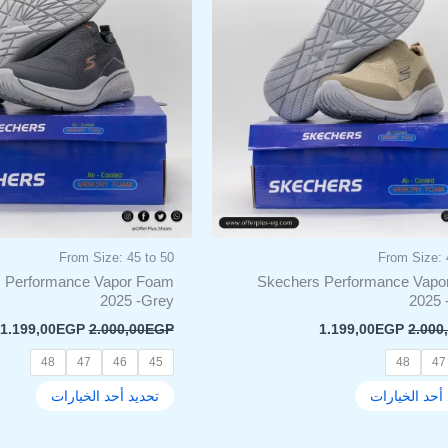
الأشكال
الأشكا
المختلفة
المختل
لهذا
لهذا
المنتج.
المنتج.
يمكن
يمكن
اختيار
اختيار
الخيارات
الخيار
على
على
صفحة
صفحة
المنتج
المنتج
From Size: 45 to 50
From Size: 
 Performance Vapor Foam
Skechers Performance Vapo
2025 -Grey
2025 
1.199,00
EGP
2.000,00
EGP
1.199,00
EGP
2.000
48
47
46
45
48
47
أحد الخيارات
تحديد أحد الخيارات