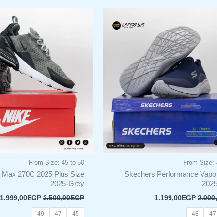
السعر
السعر
السعر
ا
هناك
هناك
الأصلي
الحالي
الأصلي
ا
العديد
العديد
هو:
هو:
هو:
ه
من
من
.
2.500,00EGP.
1.199,00EGP.
2.000,00EGP.
الأشكال
الأشكا
المختلفة
المختل
لهذا
لهذا
المنتج.
المنتج.
يمكن
يمكن
اختيار
اختيار
الخيارات
الخيار
على
على
صفحة
صفحة
المنتج
المنتج
From Size: 45 to 50
From Size: 
r Max 270C 2025 Plus Size
Skechers Performance Vapo
2025-Grey
2025
1.999,00
EGP
2.500,00
EGP
1.199,00
EGP
2.000
49
47
45
48
47