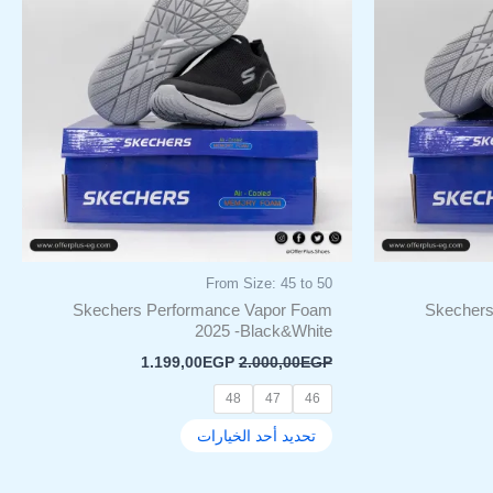
ل
الأشكال
فة
المختلفة
لهذا
المنتج.
يمكن
اختيار
ات
الخيارات
على
صفحة
المنتج
From Size: 45 to 50
Skechers Performance Vapor Foam
Skechers
2025 -Black&White
1.199,00
EGP
2.000,00
EGP
48
47
46
تحديد أحد الخيارات