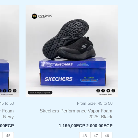
السعر
السعر
هناك
الأصلي
الحالي
العديد
هو:
هو:
من
1.199,00EGP.
2.000,00EGP.
الأشكال
المختلفة
لهذا
المنتج.
يمكن
اختيار
الخيارات
على
صفحة
المنتج
45 to 50
From Size: 45 to 50
r Foam
Skechers Performance Vapor Foam
 -Nevy
2025 -Black
,00
EGP
1.199,00
EGP
2.000,00
EGP
45
48
47
46