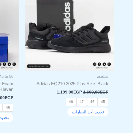
الأشكال
المختلفة
لهذا
المنتج.
يمكن
اختيار
الخيارات
على
صفحة
المنتج
45 to 50
adidas
r Foam
Adidas EQ210 2025 Plus Size_Black
-Havan
1.199,00
EGP
1.600,00
EGP
,00
EGP
48
47
46
45
46
تحديد أحد الخيارات
تحديد 