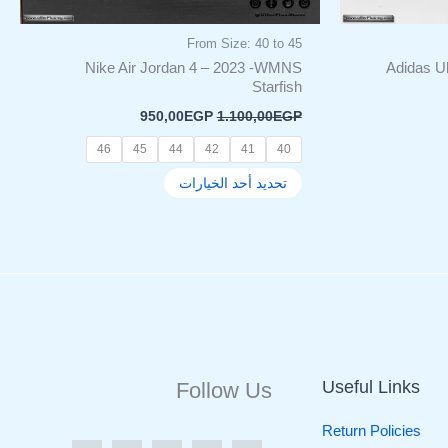
المنتج
From Size: 40 to 45
Nike Air Jordan 4 – 2023 -WMNS
Adidas Ul
Starfish
950,00
EGP
1.100,00
EGP
46
45
44
42
41
40
تحديد أحد الخيارات
Useful Links
Follow Us
Return Policies