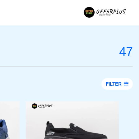
خطي
لى
لمحتوى
47
FILTER
السعر
السعر
هناك
الأصلي
الحالي
العديد
هو:
هو:
من
1.399,00EGP.
1.600,00EGP.
الأشكال
المختلفة