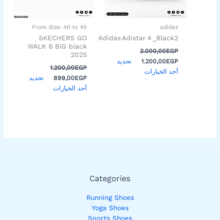
المنتج.
المنتج.
يمكن
يمكن
اختيار
اختيار
From Size: 40 to 45
adidas
الخيارات
الخيارات
SKECHERS GO
Adidas Adistar 4 _Black2
على
على
WALK 6 BIG black
2.000,00
EGP
2025
صفحة
صفحة
تحديد
1.200,00
EGP
المنتج
المنتج
1.200,00
EGP
أحد الخيارات
تحديد
899,00
EGP
أحد الخيارات
Categories
Running Shoes
Yoga Shoes
Sports Shoes