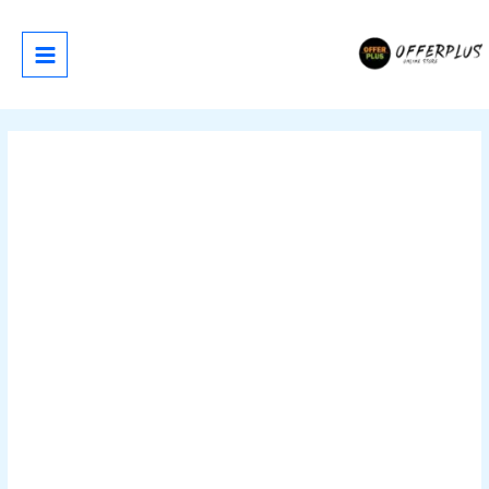
خطي
لى
لمحتوى