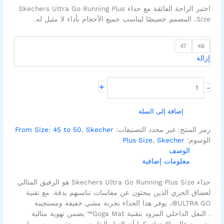
اختبر الراحة الفائقة مع حذاء Skechers Ultra Go Running Plus
Size، المصمم خصيصًا ليناسب جميع الأحجام بأداء لا مثيل له.
47
46
إزالة
+
-
إضافة إلى السلة
رمز المنتج:
غير محدد
التصنيفات:
Skecher
,
From Size: 45 to 50
الوسوم:
Skecher
,
Plus Size
الوصف
معلومات إضافية
حذاء Skechers Ultra Go Running Plus Size هو الرفيق المثالي
لعشاق الجري الذين يبحثون عن مقاسات تناسبهم بدقة. مع تقنية
ULTRA GO®، يوفر هذا الحذاء تجربة مشي خفيفة ومستجيبة
. النعل الداخلي المزود بتقنية Goga Mat™ يضمن تهوية مثالية
وتوسيد عالي الارتداد. كما أن النعل الخارجي مستقر ومرن، مما