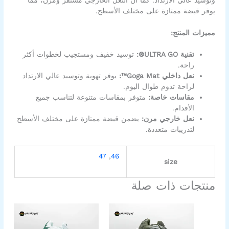
يوفر قبضة ممتازة على مختلف الأسطح.
مميزات المنتج:
تقنية ULTRA GO®:
توسيد خفيف ومستجيب لخطوات أكثر
راحة.
نعل داخلي Goga Mat™:
يوفر تهوية وتوسيد عالي الارتداد
لراحة تدوم طوال اليوم.
مقاسات خاصة:
متوفر بمقاسات متنوعة لتناسب جميع
الأقدام.
نعل خارجي مرن:
يضمن قبضة ممتازة على مختلف الأسطح
لتدريبات متعددة.
47
,
46
size
منتجات ذات صلة
السعر
السعر
السعر
السعر
هناك
هناك
الأصلي
الحالي
الأصلي
الحالي
العديد
العديد
هو:
هو:
هو:
هو: