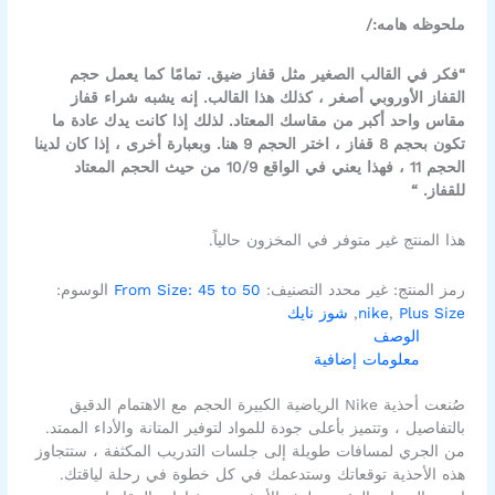
ملحوظه هامه:/
“فكر في القالب الصغير مثل قفاز ضيق. تمامًا كما يعمل حجم
القفاز الأوروبي أصغر ، كذلك هذا القالب. إنه يشبه شراء قفاز
مقاس واحد أكبر من مقاسك المعتاد. لذلك إذا كانت يدك عادة ما
تكون بحجم 8 قفاز ، اختر الحجم 9 هنا. وبعبارة أخرى ، إذا كان لدينا
الحجم 11 ، فهذا يعني في الواقع 10/9 من حيث الحجم المعتاد
للقفاز. “
هذا المنتج غير متوفر في المخزون حالياً.
رمز المنتج:
غير محدد
التصنيف:
From Size: 45 to 50
الوسوم:
Plus Size
,
nike
,
شوز نايك
الوصف
معلومات إضافية
صُنعت أحذية Nike الرياضية الكبيرة الحجم مع الاهتمام الدقيق
بالتفاصيل ، وتتميز بأعلى جودة للمواد لتوفير المتانة والأداء الممتد.
من الجري لمسافات طويلة إلى جلسات التدريب المكثفة ، ستتجاوز
هذه الأحذية توقعاتك وستدعمك في كل خطوة في رحلة لياقتك.