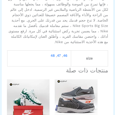
، فإنها تمزج بين الموضة والوظائف بسهولة ، مما يجعلها مناسبة
لكل من الأنشطة الرياضية والملابس غير الرسمية. ادخل إلى عالم
من الراحة والأداء والأناقة المصمم خصيصًا للعدائين ذوي الأحجام
الخاصة. لا تدع حجم قدمك يحد من قدرتك على الجري. مع أحذية
Nike Sports Big Size ، ستتم معاملة قدميك بأفضل ما تقدمه
Nike ، مما يضمن تجربة ركض استثنائية في كل مرة. ارفع مستوى
أدائك ، واحتضن مقاسك الفريد ، وأطلق العنان لإمكانياتك الكاملة
مع هذه الأحذية الاستثنائية من Nike.
48
,
47
,
46
size
منتجات ذات صلة
السعر
السعر
السعر
السعر
هناك
هناك
الأصلي
الحالي
الأصلي
الحالي
العديد
العديد
هو:
هو:
هو:
هو:
من
من
1.999,00EGP.
2.500,00EGP.
1.399,00EGP.
1.600,00EGP.
الأشكال
الأشكال
المختلفة
المختلفة
لهذا
لهذا
المنتج.
المنتج.