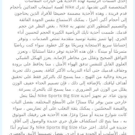
إحدى السمات الرئيسية لهذه الأحذية هي خيارات المقاسات
المتخصصة التي تقدمها. تدرك Nike أهمية استيعاب العدائين بأحجام
قدم فريدة ، وهذه الأحذية مصممة خصيصًا للأفراد الذين يحتاجون
إلى أحجام أكبر. أخيرًا ، يمكنك الاستمتاع بنفس الجودة الفائقة
والتصميم المتطور الذي تشتهر به Nike ، بغض النظر عن حجم
قدمك. صُممت أحذية نايك الرياضية الكبيرة الحجم لتحسين أداء
الجري. إنها تتميز بتقنية توسيد متقدمة تمتص الصدمات ، وتوفر
إحساسًا سريع الاستجابة ومريحًا مع كل خطوة. سواء كنت رياضيًا
متمرسًا أو مبتدئًا ، فإن هذه الأحذية توفر دعمًا استثنائيًا ، وتعزز
التوافق الصحيح وتقلل من مخاطر الإصابة. يعزز الهيكل الشبكي
العلوي القابل للتنفس تدفق الهواء الأمثل ، مما يحافظ على برودة
وجفاف قدميك حتى أثناء التدريبات الأكثر كثافة. يضمن ذلك تجربة
مريحة وخالية من التهيج ، مما يسمح لك بالتركيز فقط على تحقيق
أهداف لياقتك. بالإضافة إلى ذلك ، فإن تصميم الحذاء خفيف الوزن
يقلل من الوزن غير الضروري ، مما يسمح لك بالتحرك بسرعة
ودون عناء. تم تجهيز أحذية Nike Sports Big Size أيضًا بنعل
خارجي متين يوفر ثباتًا ممتازًا على الأسطح المختلفة. بفضل الثبات
والقبضة المحسّنين ، يمكنك بثقة التغلب على أي تضاريس ، سواء
كانت شوارع مدينة أو ممرًا وعرًا. هذه الأحذية هي رفيقك الموثوق
به ، مما يتيح لك استكشاف طرق جري جديدة والوصول إلى آفاق
جديدة في أدائك. اختر حذاء Nike Sports Big Size ولا تساوم أبدًا
على الأسلوب أو الجودة مرة أخرى. بفضل تصميمها الأنيق والعصري