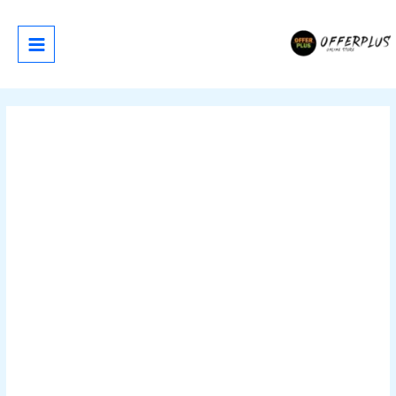
خطي
لى
لمحتوى