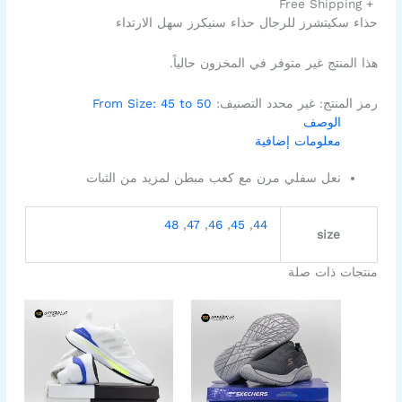
+ Free Shipping
حذاء سكيتشرز للرجال حذاء سنيكرز سهل الارتداء
هذا المنتج غير متوفر في المخزون حالياً.
رمز المنتج:
غير محدد
التصنيف:
From Size: 45 to 50
الوصف
معلومات إضافية
نعل سفلي مرن مع كعب مبطن لمزيد من الثبات
48
,
47
,
46
,
45
,
44
size
منتجات ذات صلة
السعر
السعر
السعر
السعر
هناك
هناك
الأصلي
الحالي
الأصلي
الحالي
العديد
العديد
هو:
هو:
هو:
هو:
من
من
1.199,00EGP.
1.600,00EGP.
1.199,00EGP.
2.000,00EGP.
الأشكال
الأشكال
المختلفة
المختلفة
لهذا
لهذا