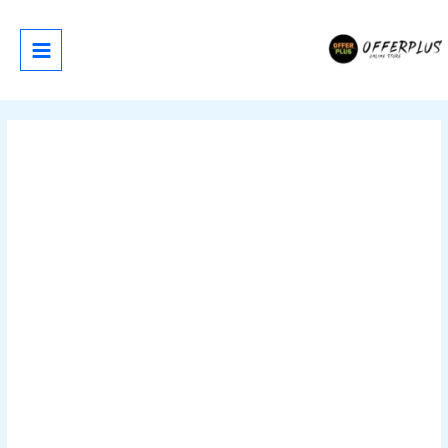
خطي
لى
لمحتوى