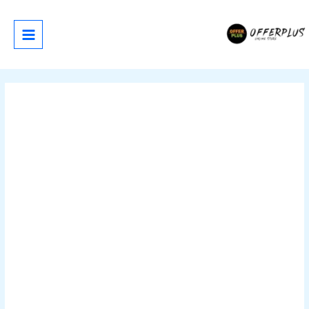
خطي
لى
لمحتوى