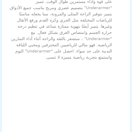
على قوة وأداء مستمرين طوال الوقت. تتميز
“Underarmer” بتصميم عصري ومريح يناسب جميع الأذواق.
يتميز بتوفير الراحة المثلى والمرونة، مما يجعله مناسبًا
للرياضات المختلفة مثل الجري وكرة القدم ورفع الأثقال
وغيرها. يتميز أيضًا بتهوية ممتازة تساعد في تنظيم درجة
حرارة الجسم وامتصاص العرق بشكل فعال. مع
“Underarmer” ، ستشعر بالثقة والراحة أثناء أداء التمارين
الرياضية. فهو مثالي للرياضيين المحترفين ومحبي اللياقة
البدنية على حد سواء. احصل على “Underarmer” اليوم
واستمتع بتجربة رياضية مميزة لا تنسى.