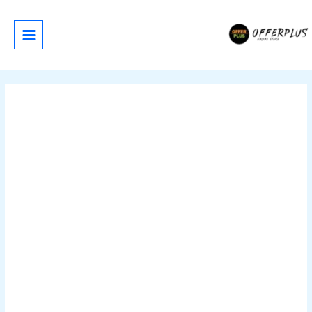
خطي
لى
لمحتوى