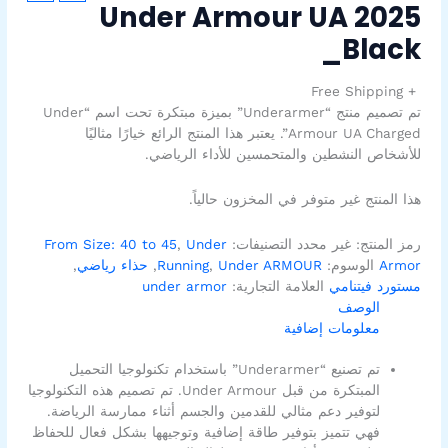
Under Armour UA 2025
_Black
+ Free Shipping
تم تصميم منتج “Underarmer” بميزة مبتكرة تحت اسم “Under
Armour UA Charged”. يعتبر هذا المنتج الرائع خيارًا مثاليًا
للأشخاص النشطين والمتحمسين للأداء الرياضي.
هذا المنتج غير متوفر في المخزون حالياً.
رمز المنتج:
غير محدد
التصنيفات:
Under
,
From Size: 40 to 45
Armor
الوسوم:
Under ARMOUR
,
Running
,
حذاء رياضي
,
مستورد فيتنامي
العلامة التجارية:
under armor
الوصف
معلومات إضافية
تم تصنيع “Underarmer” باستخدام تكنولوجيا التحميل
المبتكرة من قبل Under Armour. تم تصميم هذه التكنولوجيا
لتوفير دعم مثالي للقدمين والجسم أثناء ممارسة الرياضة.
فهي تتميز بتوفير طاقة إضافية وتوجيهها بشكل فعال للحفاظ