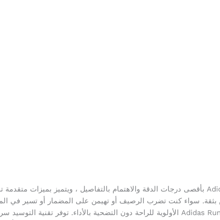
تم تصميم حذاء Adidas Running Sports 2023 بأقصى درجات الدقة والاهتمام بالتفاصيل ، ويتميز
س بثقة. سواء كنت تضرب الرصيف أو تهيمن على المضمار أو تسير في الم
الموثوق به. يعطي حذاء Adidas Running Sports 2023 الأولوية للراحة دون التضحية بالأداء. تو