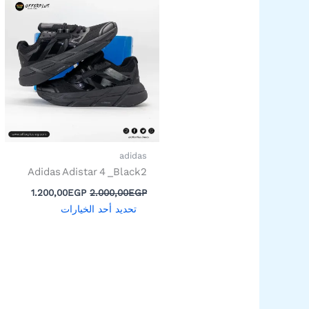
الأصلي
الحالي
العديد
هو:
هو:
من
2.000,00EGP.
0,00EGP.
الأشكال
المختلفة
لهذا
المنتج.
يمكن
اختيار
الخيارات
adidas
على
Adidas Adistar 4 _Black2
صفحة
1.200,00
EGP
2.000,00
EGP
المنتج
تحديد أحد الخيارات