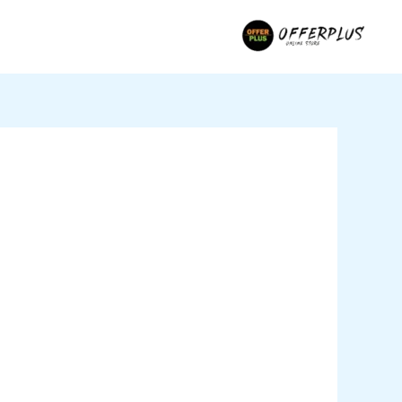
خطي
لى
لمحتوى