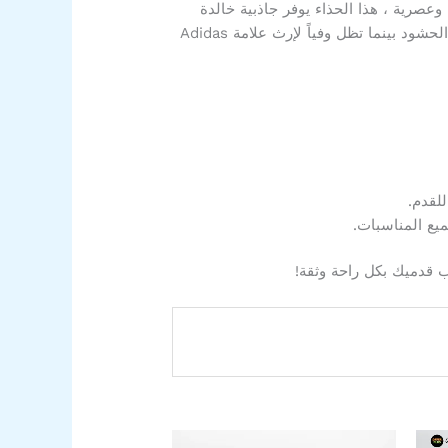
وعصرية ، هذا الحذاء يوفر جاذبية خالدة
تمتزج بسلاسة مع أي لباس للتمارين الرياضية. تنضح عناصر التصميم الجذابة بالثقة والأناقة ، مما يجعلك تبرز من بين الحشود بينما تظل وفياً لإرث علامة Adidas
لقدم.
يع المناسبات.
ب قدميك بكل راحة وثقة!
سعر
السعر
السعر
هناك