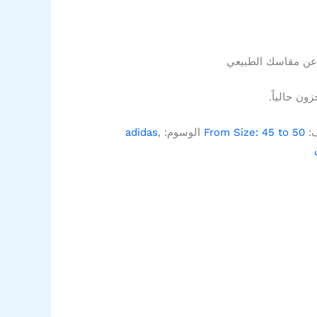
 عن مقاسك الطبيعي
ون حالياً.
ف:
From Size: 45 to 50
الوسوم:
,
adidas