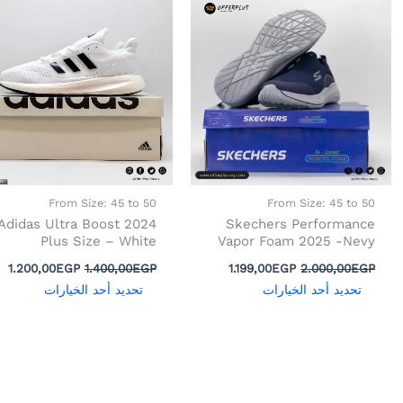
الأصلي
الحالي
الأصلي
ال
العديد
العديد
هو:
هو:
هو:
هو
1.20
من
2.000,00EGP.
1.199,00EGP.
من
1.400,00EGP.
P.
الأشكال
الأشك
المختلفة
المختل
لهذا
لهذا
المنتج.
المنتج
يمكن
يمكن
اختيار
اختيار
الخيارات
الخيار
From Size: 45 to 50
From Size: 45 to 50
على
على
Adidas Ultra Boost 2024
Skechers Performance
صفحة
صفحة
Plus Size – White
Vapor Foam 2025 -Nevy
المنتج
المنتج
1.200,00
EGP
1.400,00
EGP
1.199,00
EGP
2.000,00
EGP
تحديد أحد الخيارات
تحديد أحد الخيارات