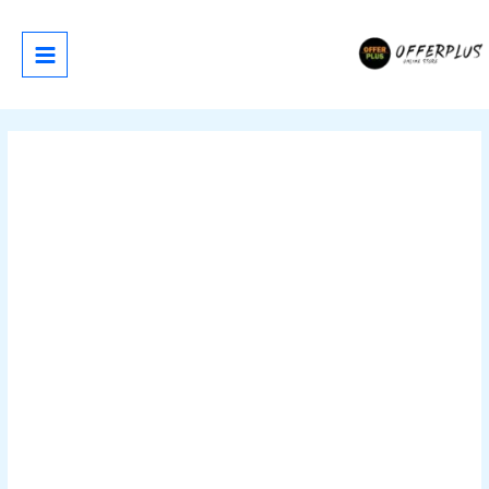
خطي
لى
لمحتوى