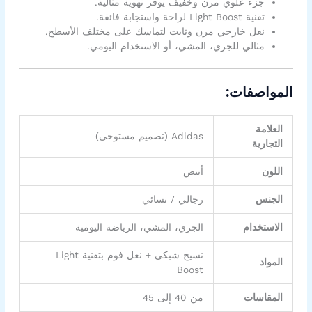
جزء علوي مرن وخفيف يوفر تهوية مثالية.
تقنية Light Boost لراحة واستجابة فائقة.
نعل خارجي مرن وثابت لتماسك على مختلف الأسطح.
مثالي للجري، المشي، أو الاستخدام اليومي.
المواصفات:
العلامة
Adidas (تصميم مستوحى)
التجارية
اللون
أبيض
الجنس
رجالي / نسائي
الاستخدام
الجري، المشي، الرياضة اليومية
نسيج شبكي + نعل فوم بتقنية Light
المواد
Boost
المقاسات
من 40 إلى 45