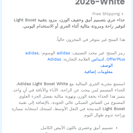
2026-White
+ Free Shipping
حذاء جري بتصميم أنيق وخفيف الوزن، مزود بتقنية Light Boost
لتوفير راحة ومرونة مثالية أثناء الجري أو الاستخدام اليومي.
هذا المنتج غير متوفر في المخزون حالياً.
رمز المنتج:
غير محدد
التصنيف:
adidas
الوسوم:
,
adidas
OfferPlus
,
اديداس
العلامة التجارية:
Adidas
الوصف
معلومات إضافية
استمتع بتجربة الجري المثالية مع
Adidas Light Boost White
،
الحذاء المصمم لمن يبحث عن الراحة، الأداء والأناقة في آنٍ واحد.
يتميز هذا الحذاء بخفة الوزن وتهوية مثالية بفضل الجزء العلوي
المصنوع من القماش الشبكي عالي الجودة، بالإضافة إلى تقنية
Light Boost
المدمجة في النعل الأوسط، لتمنحك استجابة ممتازة
وراحة تدوم طوال اليوم.
تصميم أنيق وعصري باللون الأبيض الكامل.