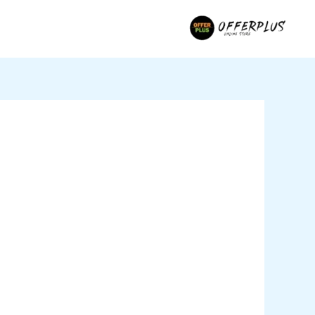
خطي
لى
لمحتوى