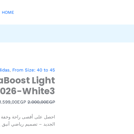
HOME
كمية
السعر
didas
,
From Size: 40 to 45
Adidas
الأصلي
aBoost Light
UltraBoost
هو:
2026-White3
2.000,00EGP.
Light
2026-
1.599,00
EGP
2.000,00
EGP
White3
الجديد – تصميم رياضي أنيق يجم