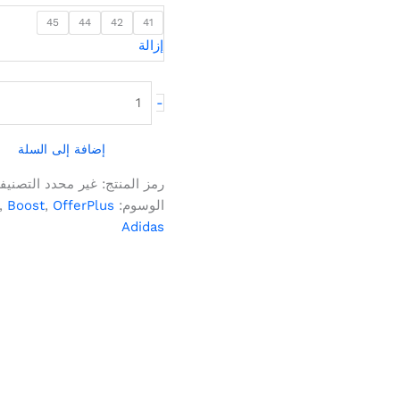
45
44
42
41
إزالة
-
إضافة إلى السلة
رمز المنتج:
غير محدد
التصنيف
الوسوم:
OfferPlus
,
Boost
,
Adidas