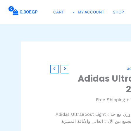
0,00
EGP
CART
MY ACCOUNT
SHOP
السعر
a
الحالي
Adidas Ultr
هو:
1.599,00EGP.
+ Free Shipping
احصل على أقصى راحة وخفة وزن مع حذاء Adidas UltraBoost Light
ع بين الأداء العالي والأناقة المميزة.